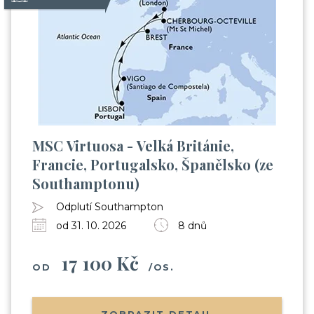
MSC Virtuosa - Velká Británie,
Francie, Portugalsko, Španělsko (ze
Southamptonu)
Odplutí Southampton
od 31. 10. 2026
8 dnů
17 100 Kč
OD
/OS.