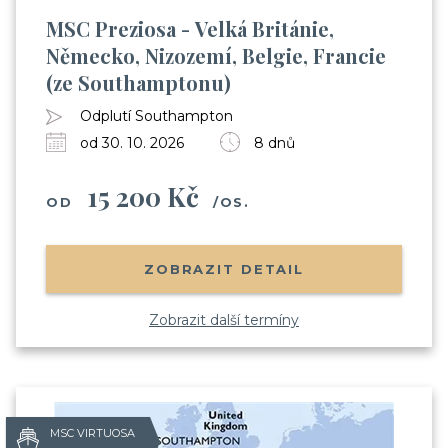
MSC Preziosa - Velká Británie,
Německo, Nizozemí, Belgie, Francie
(ze Southamptonu)
Odesláním souhlasíte se
Odplutí Southampton
zpracováním osobních údajů
od 30. 10. 2026
8 dnů
15 200 Kč
OD
/OS.
ZOBRAZIT DETAIL
Zobrazit další termíny
MSC VIRTUOSA