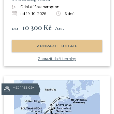
Odplutí Southampton
od 19. 10. 2026
6 dnů
10 300 Kč
OD
/OS.
ZOBRAZIT DETAIL
Zobrazit další termíny
MSC PREZIOSA