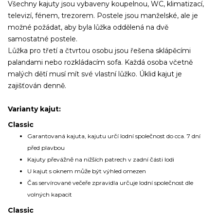
Všechny kajuty jsou vybaveny koupelnou, WC, klimatizací,
televizí, fénem, trezorem. Postele jsou manželské, ale je
možné požádat, aby byla lůžka oddělená na dvě
samostatné postele.
Lůžka pro třetí a čtvrtou osobu jsou řešena sklápěcími
palandami nebo rozkládacím sofa. Každá osoba včetně
malých dětí musí mít své vlastní lůžko. Úklid kajut je
zajišťován denně.
Varianty kajut:
Classic
Garantovaná kajuta, kajutu určí lodní společnost do cca. 7 dní
před plavbou
Kajuty převážně na nižších patrech v zadní části lodi
U kajut s oknem může být výhled omezen
Čas servírované večeře zpravidla určuje lodní společnost dle
volných kapacit
Classic