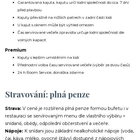
Garantovaná kajuta, kajutu určí lodní společnost do cca. 7 dní
před plavbou
Kajuty převážně na nižších patrech v zadní části lodi
U kajut s oknem může být výhled omezen
Čas servírované večeře zpravidla určuje lodní společnost dle
volných kapacit
Premium
Kajuty s lepším umístěním na lodi
Přednostní volba času servírované večeře (výběr ze dvou časů)
24 h Room Service, donáška zdarma
Už odcházíte?
Stravování: plná penze
Strava:
V ceně je rozšířená plná penze formou bufetu i v
Zanechte nám svůj email.
restauraci se servírovaným menu dle vlastního výběru =
Zůstaneme v kontaktu a získáte:
snídaně, obědy, odpolední občerstvení a večeře.
Balíček videí, kde Vás seznámíme s cestováním
Nápoje:
K snídani jsou základní nealkoholické nápoje (voda,
na výletní lodi
(nalodění, jak je to s jídlem, pitím,
čaj, káva, mléko, ovocné šťávy) dostupné z nápojových