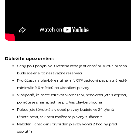
Důležité upozornění:
Ceny jsou pohyblivé. Uvedená cena je orientační. Aktuální cena
bude sdělena po nezávazné rezervaci
Pro účast na plavbě je nutné mít OP/ cestovní pas platný ještě
minimálně 6 měsíců po ukončení plavby
V případě, že máte zdravotní omezení, nebo cestujete s kojenci,
poraďte se s námi, jestli je pro Vás plavba vhodná
Pokud jste těhotná a v době plavby budete ve 24 týdnů
těhotelnství, tak není možné se plavby zúčastnit
Nalodění (check-in) první den plavby končí 2 hodiny před
odplutím