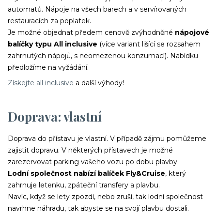
zábavou apod.)
automatů. Nápoje na všech barech a v servírovaných
Informace o Skupinových plavbách
restauracích za poplatek.
Pozvánky na klubové akce Cruise Club
Je možné objednat předem cenově zvýhodněné
nápojové
Možnost soutěžit o plavby zdarma
balíčky typu All inclusive
(více variant lišící se rozsahem
zahrnutých nápojů, s neomezenou konzumací). Nabídku
předložíme na vyžádání.
Získejte all inclusive
a další výhody!
Odesláním souhlasíte se
zpracováním osobních údajů
Doprava: vlastní
Doprava do přístavu je vlastní. V případě zájmu pomůžeme
zajistit dopravu. V některých přístavech je možné
zarezervovat parking vašeho vozu po dobu plavby.
Lodní společnost nabízí balíček Fly&Cruise
, který
zahrnuje letenku, zpáteční transfery a plavbu.
Navíc, když se lety zpozdí, nebo zruší, tak lodní společnost
navrhne náhradu, tak abyste se na svojí plavbu dostali.