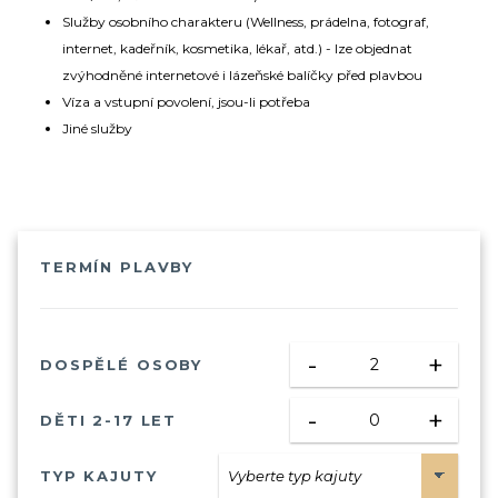
Služby osobního charakteru (Wellness, prádelna, fotograf,
internet, kadeřník, kosmetika, lékař, atd.) - lze objednat
zvýhodněné internetové i lázeňské balíčky před plavbou
Víza a vstupní povolení, jsou-li potřeba
Jiné služby
TERMÍN PLAVBY
-
+
DOSPĚLÉ OSOBY
-
+
DĚTI 2-17 LET
TYP KAJUTY