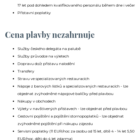
17 let pod dohledem kvalifikovaného personálu během dne i večer
Přístavní poplatky
Cena plavby nezahrnuje
Služby českého delegáta na palubě
Služby průvodce na výletech
Dopravu do/z přístavu nalodění
Transfery
Stravu ve specializovaných restauracích
Nápoje z barových lístků a specializovaných restauracích - lze
objednat zvýhodněné nápojové balíčky před plavbou
Nákupy v obchodech
Výlety v navštívených přístavech - lze objednat před plavbou
Cestovní pojištění a pojištění stornopoplatků - lze objednat
zvýhodněné pojištění při nákupu zájezdu
Servisní poplatky (11 EUR/noc za osobu od 15 let, dítě 4 - 14 let 5,50
EUR/noc, děti do 4 let zdarma)