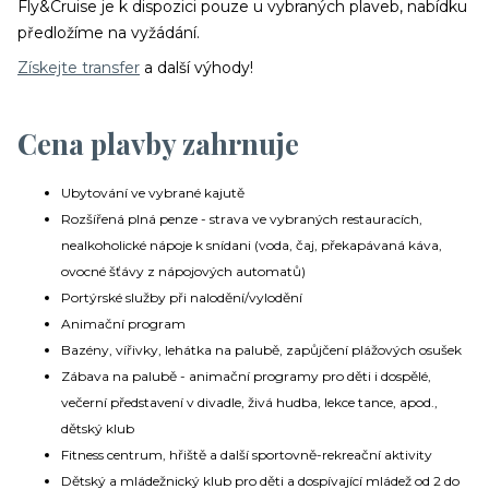
Fly&Cruise je k dispozici pouze u vybraných plaveb, nabídku
předložíme na vyžádání.
Získejte transfer
a další výhody!
Cena plavby zahrnuje
Ubytování ve vybrané kajutě
Rozšířená plná penze - strava ve vybraných restauracích,
nealkoholické nápoje k snídani (voda, čaj, překapávaná káva,
ovocné šťávy z nápojových automatů)
Portýrské služby při nalodění/vylodění
Animační program
Bazény, vířivky, lehátka na palubě, zapůjčení plážových osušek
Zábava na palubě - animační programy pro děti i dospělé,
večerní představení v divadle, živá hudba, lekce tance, apod.,
dětský klub
Fitness centrum, hřiště a další sportovně-rekreační aktivity
Dětský a mládežnický klub pro děti a dospívající mládež od 2 do