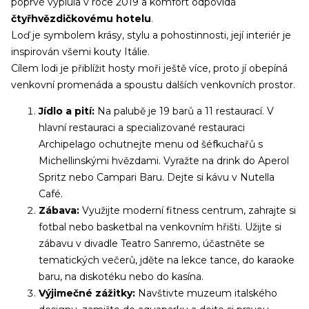
poprvé vyplula v roce 2019 a komfort odpovídá
čtyřhvězdičkovému hotelu
.
Loď je symbolem krásy, stylu a pohostinnosti, její interiér je
inspirován všemi kouty Itálie.
Cílem lodi je přiblížit hosty moři ještě více, proto jí obepíná
venkovní promenáda a spoustu dalších venkovních prostor.
Jídlo a pití:
Na palubě je 19 barů a 11 restaurací. V
hlavní restauraci a specializované restauraci
Archipelago ochutnejte menu od šéfkuchařů s
Michellinskými hvězdami. Vyražte na drink do Aperol
Spritz nebo Campari Baru. Dejte si kávu v Nutella
Café.
Zábava:
Využijte moderní fitness centrum, zahrajte si
fotbal nebo basketbal na venkovním hřišti. Užijte si
zábavu v divadle Teatro Sanremo, účastněte se
tematických večerů, jděte na lekce tance, do karaoke
baru, na diskotéku nebo do kasína.
Výjimečné zážitky:
Navštivte muzeum italského