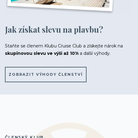
Bella
27 800 Kč
/ os.
Fantastica
(Vyprodáno)
Jak získat slevu na plavbu?
Staňte se členem Klubu Cruise Club a získejte nárok na
skupinovou slevu ve výši až 10%
a další výhody.
ZOBRAZIT VÝHODY ČLENSTVÍ
KAJUTA S OKNEM
Bella
(Vyprodáno)
Fantastica 8-10.patro
(Vyprodáno)
ČLENSKÝ KLUB