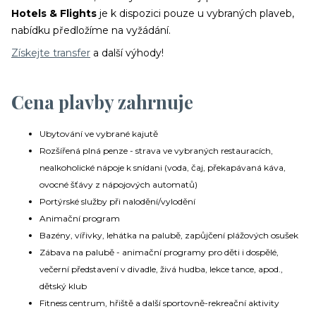
Hotels & Flights
je k dispozici pouze u vybraných plaveb,
nabídku předložíme na vyžádání.
Získejte transfer
a další výhody!
Cena plavby zahrnuje
Ubytování ve vybrané kajutě
Rozšířená plná penze - strava ve vybraných restauracích,
nealkoholické nápoje k snídani (voda, čaj, překapávaná káva,
ovocné šťávy z nápojových automatů)
Portýrské služby při nalodění/vylodění
Animační program
Bazény, vířivky, lehátka na palubě, zapůjčení plážových osušek
Zábava na palubě - animační programy pro děti i dospělé,
večerní představení v divadle, živá hudba, lekce tance, apod.,
dětský klub
Fitness centrum, hřiště a další sportovně-rekreační aktivity