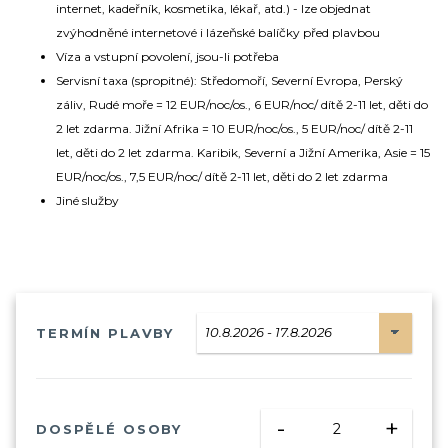
internet, kadeřník, kosmetika, lékař, atd.) - lze objednat
zvýhodněné internetové i lázeňské balíčky před plavbou
Víza a vstupní povolení, jsou-li potřeba
Servisní taxa (spropitné): Středomoří, Severní Evropa, Perský
záliv, Rudé moře = 12 EUR/noc/os., 6 EUR/noc/ dítě 2-11 let, děti do
2 let zdarma. Jižní Afrika = 10 EUR/noc/os., 5 EUR/noc/ dítě 2-11
let, děti do 2 let zdarma. Karibik, Severní a Jižní Amerika, Asie = 15
EUR/noc/os., 7,5 EUR/noc/ dítě 2-11 let, děti do 2 let zdarma
Jiné služby
TERMÍN PLAVBY
-
+
DOSPĚLÉ OSOBY