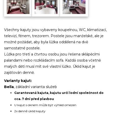
Všechny kajuty jsou vybaveny koupelnou, WC, klimatizací,
televizí, fénem, trezorem. Postele jsou manželské, ale je
možné požádat, aby byla lůžka oddělená na dvě
samostatné postele.
Lůžka pro třetí a čtvrtou osobu jsou řešena sklápěcími
palandami nebo rozkládacím sofa. Každá osoba včetně
malých dětí musí mít své vlastní lůžko. Úklid kajut je
zajišťován denně.
Varianty kajut:
Bella
, základní varianta služeb
Garantovaná kajuta, kajutu určí lodní společnost do
cca. 7 dní před plavbou
U kajut s oknem může být výhled omezen
2x denně úklid kajuty