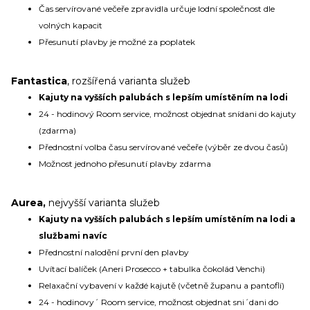
Čas servírované večeře zpravidla určuje lodní společnost dle
volných kapacit
Přesunutí plavby je možné za poplatek
Fantastica
, rozšířená varianta služeb
Kajuty na vyšších palubách s lepším umístěním na lodi
24 - hodinový Room service, možnost objednat snídani do kajuty
(zdarma)
Přednostní volba času servírované večeře (výběr ze dvou časů)
Možnost jednoho přesunutí plavby zdarma
Aurea,
nejvyšší varianta služeb
Kajuty na vyšších palubách s lepším umístěním na lodi a
službami navíc
Přednostní nalodění první den plavby
Uvítací balíček (Aneri Prosecco + tabulka čokolád Venchi)
Relaxační vybavení v každé kajutě (včetně županu a pantoflí)
24 - hodinovy´ Room service, možnost objednat sni´dani do