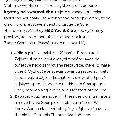
V atriu se vyfotíte na schodech, které jsou zdobené
krystaly od Swarovského
, užijete si zábavu pro celou
rodinu od Aquaparku se 4 tobogány, přes opičí dráhu, až po
ohromující představení ve stylu Cirque de Soleil.
Hostům nejvyšší třídy
MSC Yacht Club
jsou vyčleněny
prostory, kde si mohou užívat soukromí a luxusu.
Zažijte Grandiosu, úžasné město na vodě, i Vy!
Jídlo a pití:
Na palubě je 21 barů a 11 restaurací.
Zajděte si na nejlepší kuchyni z celého světa do
bufetové nebo servírované restaurace, které již máte
v ceně. Vyzkoušejte specializovanou restauraci Kaito
Teppanyaki a užijte si kuchařskou show při přípravě
asijských specialit. Vyražte na drink do Champagne
Baru, nebo do anglického pubu Masters of the Sea.
Zábava:
Využijte moderní fitness centrum, zahrajte si
míčové hry ve Sportplexu, nebo zamiřte do Wild
Forest Aquaparku se 4 tobogány. Užijte si zábavu v
divadle La Comedia Theatre, účastněte se