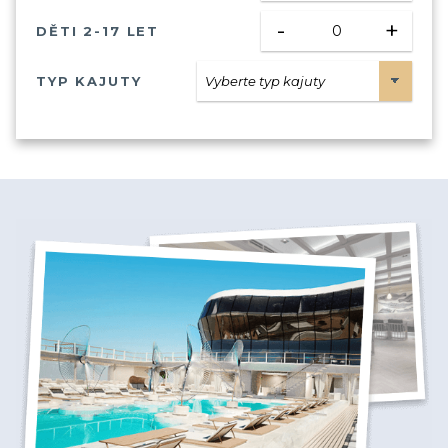
-
+
DĚTI 2-17 LET
TYP KAJUTY
VNITŘNÍ KAJUTA