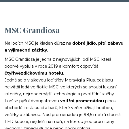
MSC Grandiosa
Na lodích MSC je kladen důraz na
dobré jídlo, pití, zábavu
a výjimečné zážitky.​
MSC Grandiosa je jedna z nejnovějších lodí MSC, která
poprvé vyplula v roce 2019 a komfort odpovídá
čtyřhvězdičkovému hotelu
.
Jedná se o vlajkovou loď třídy Meraviglia Plus, což jsou
největší lodě ve flotile MSC, ve kterých se snoubí luxusní
interiéry, nejmodernější technologie a prvotřídní služby.
Loď se pyšní dvoupatrovou
vnitřní promenádou
plnou
obchodů, restaurací a barů, které večer ožívají hudbou,
večírky a zábavou. Nad promenádou je 98,5 metrů dlouhá
LED kupole, nejdelší na moři, na kterou jsou promítány
východy, západy slunce nebo noční obloha.