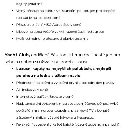
kajuty (zdarma)
Volný přístup na exkluzivní sluneční palubu jen pro dospělé
(pokud je na lodi dostupná)
Přístup do lázní MSC Aurea Spa v ceně
Libovolná doba večeře ve vyhrazené části restaurace
Možnost jednoho přesunutí plavby zdarma
Yacht Club,
oddělená část lodi, kterou mají hosté jen pro
sebe a mohou si užívat soukromí a luxusu
Luxusní kajuty na nejvyšších palubách, s nejlepší
polohou na lodi a službami navíc
Přednostní nalodění a vylodění první a poslední den plavby.
All-inclusive v ceně
Internetový balíček Browse v ceně
Nadstandardní vybavení, matrace s paměťovou pěnou, výběr
polštářů, mramorová koupelna, plazmová TV a bohatě
zásobený minibar včetně kávovaru Nespresso.
Relaxační vybavení v každé kajutě (včetně županu a pantoflí)