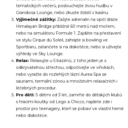
tematických večerů, poslouchejte živou hudbu v
Grandiosa Lounge, nebo zkuste štěstí v kasínu.
Výjimečné zážitky:
Zažijte adrenalin na opičí dráze
Himalayan Bridge přibližně 60 metrů nad mořem,
nebo na simulátoru Formule 1. Zajděte na přestavení
ve stylu Cirque du Soleil, zahrajte si bowling ve
Sportbaru, zatančete si na diskotéce, nebo si užívejte
výhledy ve Sky Lounge.
Relax:
Relaxujte u 5 bazénů, z toho jeden je s
odkrývatelnou střechou, odpočívejte ve vířivkách,
nebo vyražte do rozlehlých lázní Aurea Spa se
saunami, termální zónou a množstvím relaxačních i
léčebných procedur.
Pro děti:
S dětmi od 3 let, zamiřte do dětských klubů
s hracími koutky od Lego a Chicco, najdete zde i
prostor pro teenagery, kteří se pobaví ve vlastní herně
nebo diskotéce.
Už odcházíte?