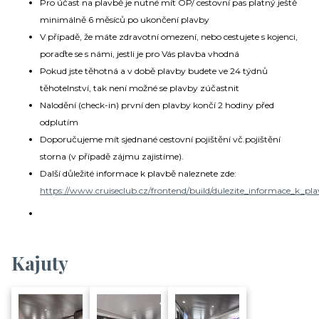
Pro účast na plavbě je nutné mít OP/ cestovní pas platný ještě
minimálně 6 měsíců po ukončení plavby
V případě, že máte zdravotní omezení, nebo cestujete s kojenci,
poraďte se s námi, jestli je pro Vás plavba vhodná
Pokud jste těhotná a v době plavby budete ve 24 týdnů
těhotelnství, tak není možné se plavby zúčastnit
Nalodění (check-in) první den plavby končí 2 hodiny před
odplutím
Doporučujeme mít sjednané cestovní pojištění vč.pojištění
storna (v případě zájmu zajistíme).
Další důležité informace k plavbě naleznete zde:
https://www.cruiseclub.cz/frontend/build/dulezite_informace_k_pla
Kajuty