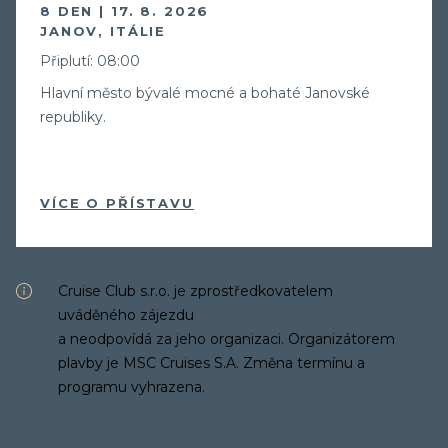
8 DEN | 17. 8. 2026
JANOV, ITÁLIE
Připlutí: 08:00
Hlavní město bývalé mocné a bohaté Janovské
republiky.
VÍCE O PŘÍSTAVU
Cruise Club s.r.o. je zprostředkovatelem
uváděného zájezdu
a neodpovídá za jeho organizaci. Organizátorem
plavby je MSC Cruises S.A. Změna termínu a
programu vyhrazena.