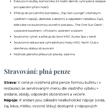
Exkluzivní služby komorníka 24 hodin denně, vyhrazená recepce
pro speciální přání hostů
Přístup do privátního komplexu „Top Sail Lounge“ s bohatým
výběrem nápojů, delikates a dezertů a odpolední nabídkou čajů,
dále také na soukromou sluneční palubou „The One Sun Deck“,
vybavené bazénem, vířivkami, soláriem a barem
Soukromý výtah a přístup do lázní MSC Aurea Spa v ceně
Soukromá restaurace výhradně pro hosty MSC Yacht Club s
otevřenou dobou stravování
Možnost jednoho přesunutí plavby zdarma
Stravování: plná penze
Strava:
V ceně je rozšířená plná penze formou bufetu i v
restauraci se servírovaným menu dle vlastního výběru =
snídaně, obědy, odpolední občerstvení a večeře.
Nápoje:
K snídani jsou základní nealkoholické nápoje (voda,
čaj, káva, mléko, ovocné šťávy) dostupné z nápojových