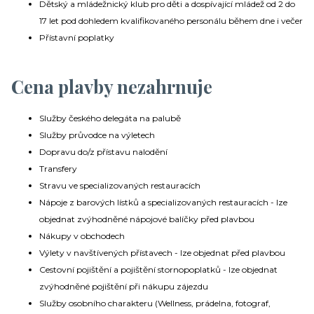
Dětský a mládežnický klub pro děti a dospívající mládež od 2 do
17 let pod dohledem kvalifikovaného personálu během dne i večer
Přístavní poplatky
Cena plavby nezahrnuje
Služby českého delegáta na palubě
Služby průvodce na výletech
Dopravu do/z přístavu nalodění
Transfery
Stravu ve specializovaných restauracích
Nápoje z barových lístků a specializovaných restauracích - lze
objednat zvýhodněné nápojové balíčky před plavbou
Nákupy v obchodech
Výlety v navštívených přístavech - lze objednat před plavbou
Cestovní pojištění a pojištění stornopoplatků - lze objednat
zvýhodněné pojištění při nákupu zájezdu
Služby osobního charakteru (Wellness, prádelna, fotograf,