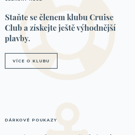
Fantastica 5.patro
(Vyprodáno)
Staňte se členem klubu Cruise
Club a získejte ještě výhodnější
plavby.
VÍCE O KLUBU
KAJUTA S BALKONEM
Bella
(Vyprodáno)
Fantastica
(Vyprodáno)
DÁRKOVÉ POUKAZY