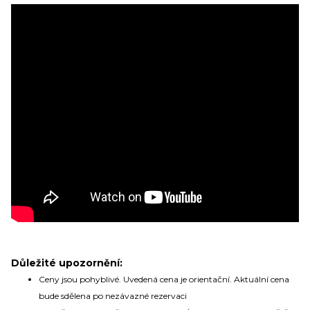
Zanechte nám svůj email.
Zůstaneme v kontaktu a získáte:
Balíček videí, kde Vás seznámíme s cestováním
na výletní lodi
(nalodění, jak je to s jídlem, pitím,
zábavou apod.)
Informace o Skupinových plavbách
Pozvánky na klubové akce Cruise Club
Možnost soutěžit o plavby zdarma
Odesláním souhlasíte se
zpracováním osobních údajů
Důležité upozornění:
Ceny jsou pohyblivé. Uvedená cena je orientační. Aktuální cena
bude sdělena po nezávazné rezervaci