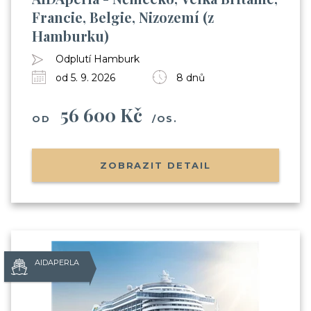
Francie, Belgie, Nizozemí (z
Hamburku)
Odplutí Hamburk
od 5. 9. 2026
8 dnů
56 600 Kč
OD
/OS.
ZOBRAZIT DETAIL
AIDAPERLA