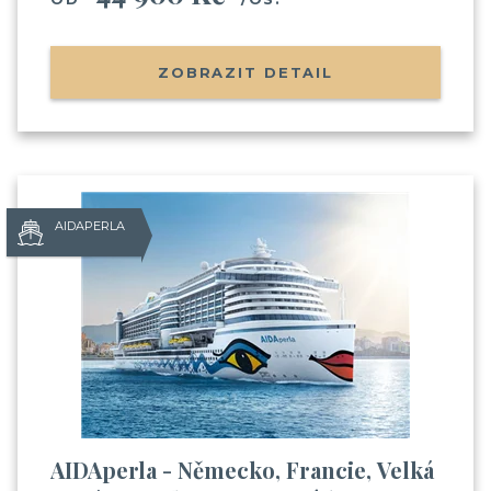
na výletní lodi
(nalodění, jak je to s jídlem, pitím,
zábavou apod.)
Informace o Skupinových plavbách
ZOBRAZIT DETAIL
Pozvánky na klubové akce Cruise Club
Možnost soutěžit o plavby zdarma
AIDAPERLA
Odesláním souhlasíte se
zpracováním osobních údajů
AIDAperla - Německo, Francie, Velká