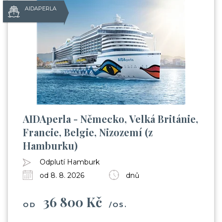
AIDAPERLA
AIDAperla - Německo, Velká Británie,
Francie, Belgie, Nizozemí (z
Hamburku)
Odplutí Hamburk
od 8. 8. 2026
dnů
36 800 Kč
OD
/OS.