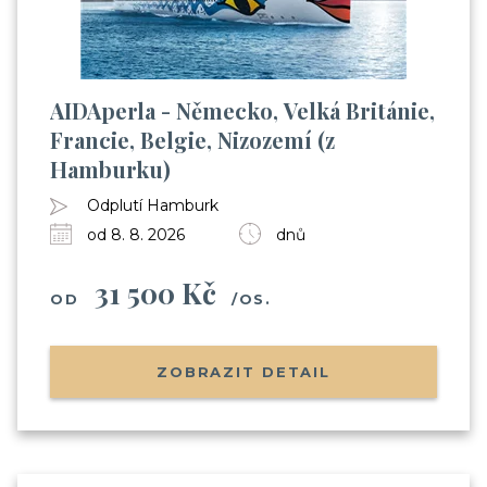
AIDAperla - Německo, Velká Británie,
Francie, Belgie, Nizozemí (z
Hamburku)
Odplutí Hamburk
od 8. 8. 2026
dnů
31 500 Kč
OD
/OS.
ZOBRAZIT DETAIL