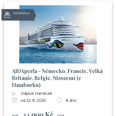
AIDAPERLA
AIDAperla - Německo, Francie, Velká
Británie, Belgie, Nizozemí (z
Už odcházíte?
Hamburku)
Odplutí Hamburk
Zanechte nám svůj email.
od 22. 8. 2026
8 dnů
Zůstaneme v kontaktu a získáte:
44 900 Kč
Balíček videí, kde Vás seznámíme s cestováním
OD
/OS.