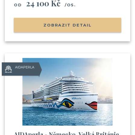
24 100 Kč
OD
/OS.
ZOBRAZIT DETAIL
AIDAPERLA
AIDAperla - Německo, Velká Británie,