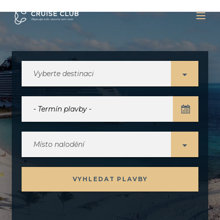
Vyberte destinaci
Místo nalodění
VYHLEDAT PLAVBY