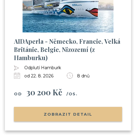
AIDAperla - Německo, Francie, Velká
Británie, Belgie, Nizozemí (z
Hamburku)
Odplutí Hamburk
od 22. 8. 2026
8 dnů
30 200 Kč
OD
/OS.
ZOBRAZIT DETAIL