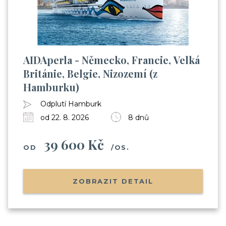
AIDAperla - Německo, Francie, Velká
Británie, Belgie, Nizozemí (z
Hamburku)
Odplutí Hamburk
od 22. 8. 2026
8 dnů
39 600 Kč
OD
/OS.
ZOBRAZIT DETAIL