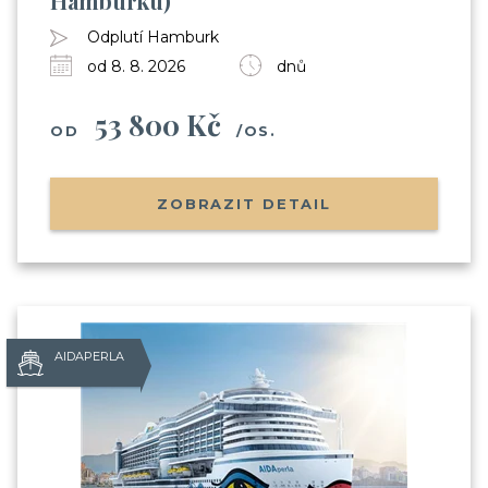
Hamburku)
Odplutí Hamburk
od 8. 8. 2026
dnů
53 800 Kč
OD
/OS.
ZOBRAZIT DETAIL
AIDAPERLA