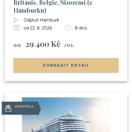
Británie, Belgie, Nizozemí (z
Hamburku)
Odplutí Hamburk
od 22. 8. 2026
8 dnů
29 400 Kč
OD
/OS.
ZOBRAZIT DETAIL
AIDAPERLA