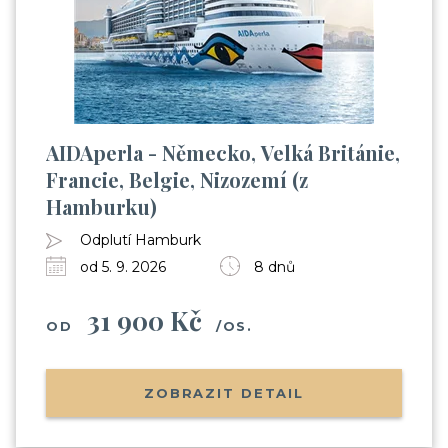
AIDAperla - Německo, Velká Británie,
Francie, Belgie, Nizozemí (z
Hamburku)
Odplutí Hamburk
od 5. 9. 2026
8 dnů
31 900 Kč
OD
/OS.
ZOBRAZIT DETAIL