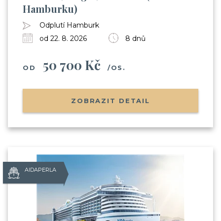
Hamburku)
Odplutí Hamburk
od 22. 8. 2026
8 dnů
50 700 Kč
OD
/OS.
ZOBRAZIT DETAIL
AIDAPERLA