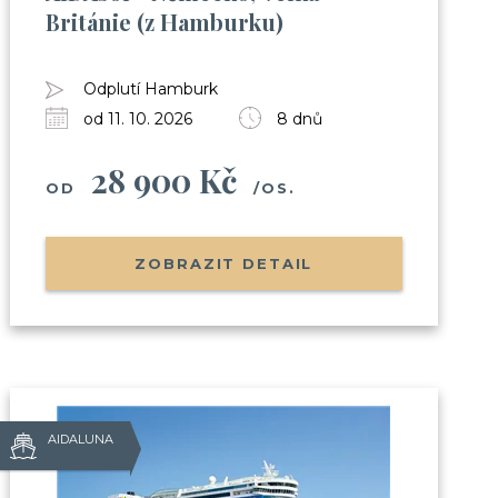
Británie (z Hamburku)
 zábavou apod.)
h
Club
Odplutí Hamburk
od 11. 10. 2026
8 dnů
28 900 Kč
OD
/OS.
sobních údajů
ZOBRAZIT DETAIL
AIDALUNA