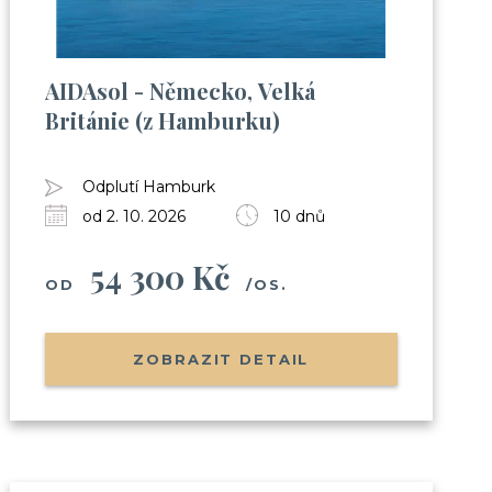
AIDAsol - Německo, Velká
Británie (z Hamburku)
Odplutí Hamburk
od 2. 10. 2026
10 dnů
54 300 Kč
OD
/OS.
ZOBRAZIT DETAIL