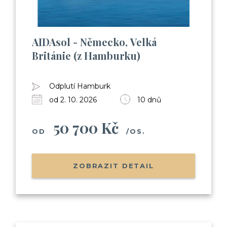
AIDAsol - Německo, Velká
Británie (z Hamburku)
Odplutí Hamburk
od 2. 10. 2026
10 dnů
50 700 Kč
OD
/OS.
ZOBRAZIT DETAIL