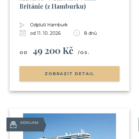
Británie (z Hamburku)
(nalodění, jak je to s jídlem, pitím,
Informace o Skupinových plavbác
Pozvánky na klubové akce Cruise 
Odplutí Hamburk
Možnost soutěžit o plavby zdarma
od 11. 10. 2026
8 dnů
49 200 Kč
OD
/OS.
Odesláním souhlasíte se
zpracováním o
ZOBRAZIT DETAIL
AIDALUNA