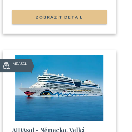
ZOBRAZIT DETAIL
AIDASOL
?
áte:
e s cestováním na výletní lodi
AIDAsol - Německo, Velká