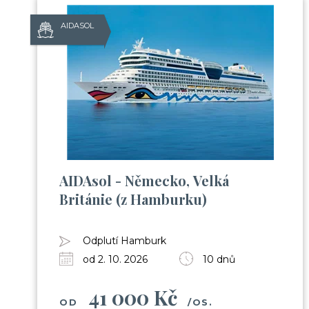
AIDASOL
AIDAsol - Německo, Velká
Británie (z Hamburku)
Odplutí Hamburk
od 2. 10. 2026
10 dnů
41 000 Kč
OD
/OS.