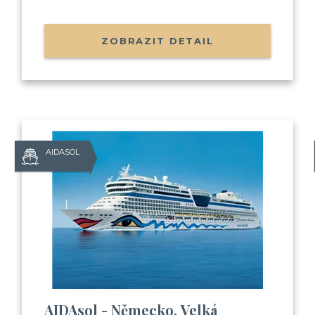
ZOBRAZIT DETAIL
AIDASOL
Už odcházíte
Zanechte nám svůj email.
Zůstaneme v kontaktu a získ
Balíček videí, kde Vás seznámím
AIDAsol - Německo, Velká