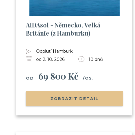
AIDAsol - Německo, Velká
Británie (z Hamburku)
Odplutí Hamburk
od 2. 10. 2026
10 dnů
69 800 Kč
OD
/OS.
ZOBRAZIT DETAIL