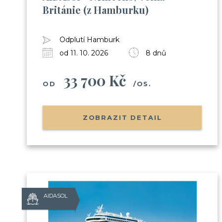
Británie (z Hamburku)
Odplutí Hamburk
od 11. 10. 2026
8 dnů
33 700 Kč
OD
/OS.
ZOBRAZIT DETAIL
AIDASOL