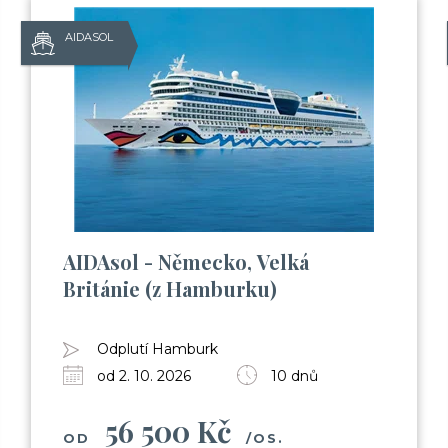
AIDASOL
AIDAsol - Německo, Velká
Británie (z Hamburku)
Odplutí Hamburk
od 2. 10. 2026
10 dnů
56 500 Kč
OD
/OS.