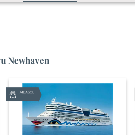
avu Newhaven
AIDASOL