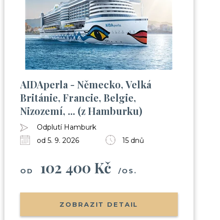
AIDAperla - Německo, Velká
Británie, Francie, Belgie,
Nizozemí, ... (z Hamburku)
Odplutí Hamburk
od 5. 9. 2026
15 dnů
102 400 Kč
OD
/OS.
ZOBRAZIT DETAIL