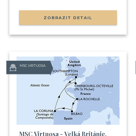
ZOBRAZIT DETAIL
MSC VIRTUOSA
Už odcházíte
Zanechte nám svůj email.
Zůstaneme v kontaktu a získ
Balíček videí, kde Vás seznámím
MSC Virtuosa - Velká Británie,