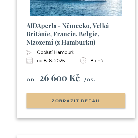
AIDAperla - Německo, Velká
Británie, Francie, Belgie,
Nizozemí (z Hamburku)
Odplutí Hamburk
od 8. 8. 2026
8 dnů
26 600 Kč
OD
/OS.
ZOBRAZIT DETAIL