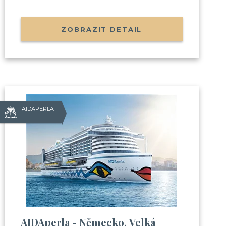
ZOBRAZIT DETAIL
AIDAPERLA
?
áte:
e s cestováním na výletní lodi
AIDAperla - Německo, Velká