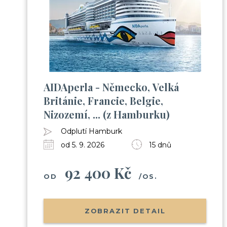
AIDAperla - Německo, Velká
Británie, Francie, Belgie,
Nizozemí, ... (z Hamburku)
Odplutí Hamburk
od 5. 9. 2026
15 dnů
92 400 Kč
OD
/OS.
ZOBRAZIT DETAIL