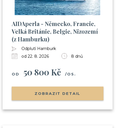
AIDAperla - Německo, Francie,
Velká Británie, Belgie, Nizozemí
(z Hamburku)
Odplutí Hamburk
od 22. 8. 2026
8 dnů
50 800 Kč
OD
/OS.
ZOBRAZIT DETAIL