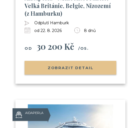
Velká Británie, Belgie, Nizozemí
(z Hamburku)
Odplutí Hamburk
od 22. 8. 2026
8 dnů
30 200 Kč
OD
/OS.
ZOBRAZIT DETAIL
AIDAPERLA