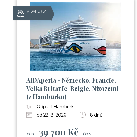
AIDAPERLA
AIDAperla - Německo, Francie,
Velká Británie, Belgie, Nizozemí
(z Hamburku)
Odplutí Hamburk
od 22. 8. 2026
8 dnů
39 700 Kč
OD
/OS.