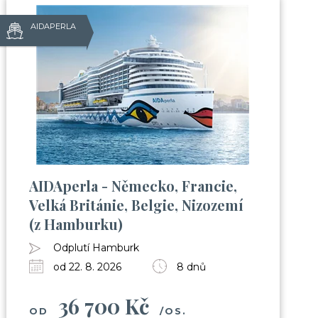
AIDAPERLA
AIDAperla - Německo, Francie,
Velká Británie, Belgie, Nizozemí
(z Hamburku)
Odplutí Hamburk
od 22. 8. 2026
8 dnů
36 700 Kč
OD
/OS.