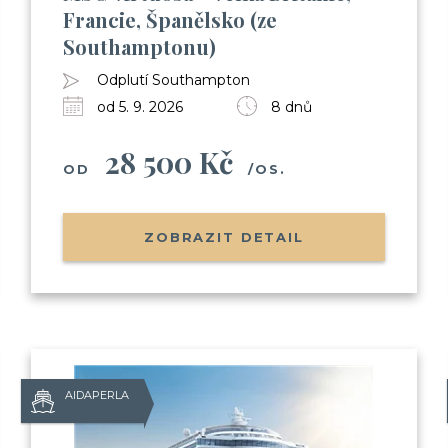
Francie, Španělsko (ze
(nalodění, jak je to s jídlem, pitím,
Southamptonu)
Informace o Skupinových plavbác
Pozvánky na klubové akce Cruise 
Odplutí Southampton
Možnost soutěžit o plavby zdarma
od 5. 9. 2026
8 dnů
28 500 Kč
OD
/OS.
Odesláním souhlasíte se
zpracováním o
ZOBRAZIT DETAIL
AIDAPERLA