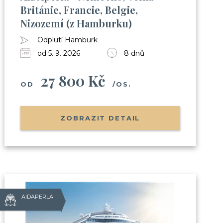
Británie, Francie, Belgie,
 zábavou apod.)
Nizozemí (z Hamburku)
h
Club
Odplutí Hamburk
od 5. 9. 2026
8 dnů
27 800 Kč
OD
/OS.
sobních údajů
ZOBRAZIT DETAIL
AIDAPERLA