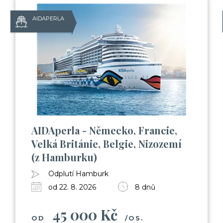
AIDAPERLA
AIDAperla - Německo, Francie,
Velká Británie, Belgie, Nizozemí
(z Hamburku)
Odplutí Hamburk
od 22. 8. 2026
8 dnů
45 000 Kč
OD
/OS.