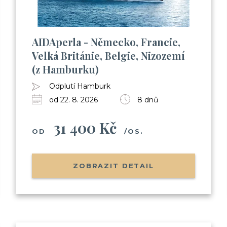
AIDAperla - Německo, Francie,
Velká Británie, Belgie, Nizozemí
(z Hamburku)
Odplutí Hamburk
od 22. 8. 2026
8 dnů
31 400 Kč
OD
/OS.
ZOBRAZIT DETAIL