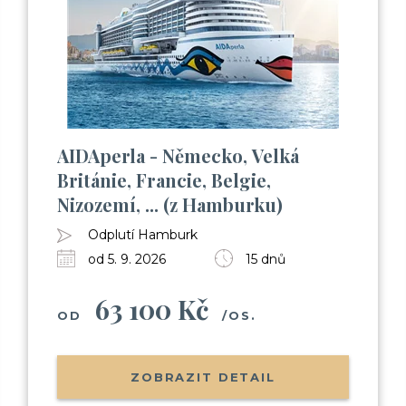
AIDAperla - Německo, Velká
Británie, Francie, Belgie,
Nizozemí, ... (z Hamburku)
Odplutí Hamburk
od 5. 9. 2026
15 dnů
63 100 Kč
OD
/OS.
ZOBRAZIT DETAIL