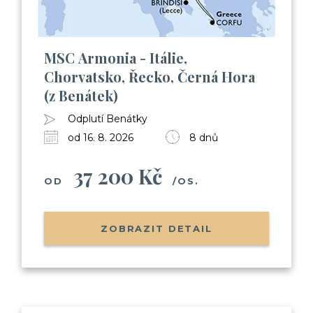
MSC Armonia - Itálie,
Chorvatsko, Řecko, Černá Hora
(z Benátek)
Odplutí Benátky
od 16. 8. 2026
8 dnů
37 200 Kč
OD
/OS.
ZOBRAZIT DETAIL