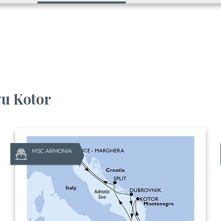
vu Kotor
MSC ARMONIA