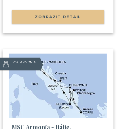
ZOBRAZIT DETAIL
MSC ARMONIA
?
áte:
e s cestováním na výletní lodi
MSC Armonia - Itálie,