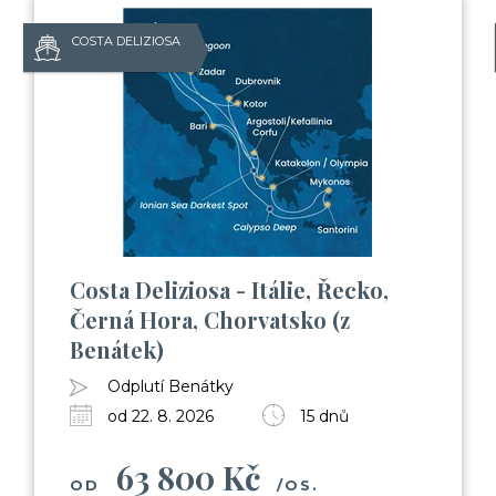
COSTA DELIZIOSA
Costa Deliziosa - Itálie, Řecko,
Černá Hora, Chorvatsko (z
Benátek)
Odplutí Benátky
od 22. 8. 2026
15 dnů
63 800 Kč
OD
/OS.