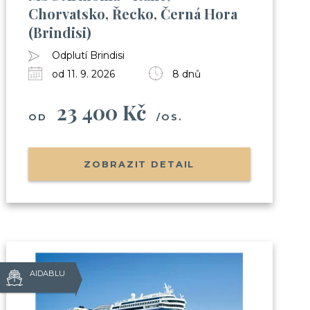
Chorvatsko, Řecko, Černá Hora
 zábavou apod.)
(Brindisi)
h
Club
Odplutí Brindisi
od 11. 9. 2026
8 dnů
23 400 Kč
OD
/OS.
sobních údajů
ZOBRAZIT DETAIL
AIDABLU