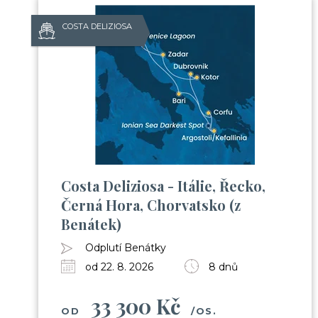
COSTA DELIZIOSA
Costa Deliziosa - Itálie, Řecko,
Černá Hora, Chorvatsko (z
Benátek)
Odplutí Benátky
od 22. 8. 2026
8 dnů
33 300 Kč
OD
/OS.