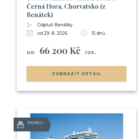
Černá Hora, Chorvatsko (z
Benátek)
Odplutí Benátky
od 29. 8. 2026
15 dnů
66 200 Kč
OD
/OS.
ZOBRAZIT DETAIL
AIDABLU