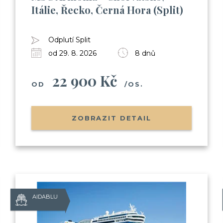
Itálie, Řecko, Černá Hora (Split)
(nalodění, jak je to s jídlem, pitím,
Informace o Skupinových plavbác
Pozvánky na klubové akce Cruise 
Odplutí Split
Možnost soutěžit o plavby zdarma
od 29. 8. 2026
8 dnů
22 900 Kč
OD
/OS.
Odesláním souhlasíte se
zpracováním o
ZOBRAZIT DETAIL
AIDABLU