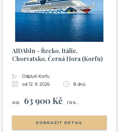
AIDAblu - Řecko, Itálie,
Chorvatsko, Černá Hora (Korfu)
Odplutí Korfu
od 12. 9. 2026
8 dnů
63 900 Kč
OD
/OS.
ZOBRAZIT DETAIL