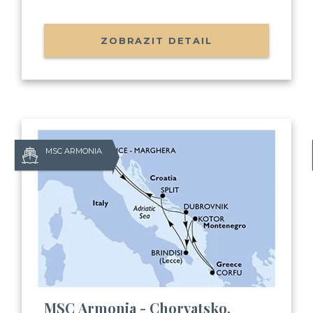
ZOBRAZIT DETAIL
MSC ARMONIA
Už odcházíte
Zanechte nám svůj email.
Zůstaneme v kontaktu a získ
Balíček videí, kde Vás seznámím
MSC Armonia - Chorvatsko,