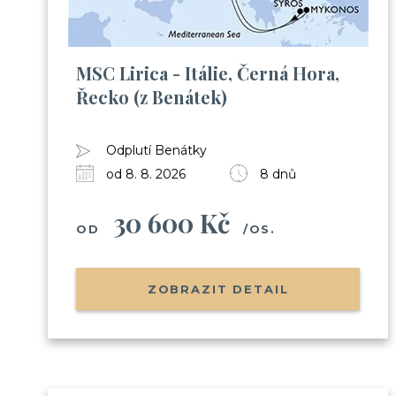
MSC Lirica - Itálie, Černá Hora,
Řecko (z Benátek)
Odplutí Benátky
od 8. 8. 2026
8 dnů
30 600 Kč
OD
/OS.
ZOBRAZIT DETAIL