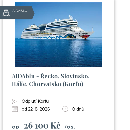
AIDABLU
AIDAblu - Řecko, Slovinsko,
Itálie, Chorvatsko (Korfu)
Odplutí Korfu
od 22. 8. 2026
8 dnů
26 100 Kč
OD
/OS.