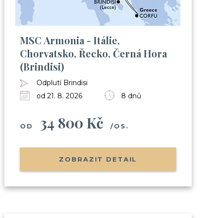
MSC Armonia - Itálie,
Chorvatsko, Řecko, Černá Hora
(Brindisi)
Odplutí Brindisi
od 21. 8. 2026
8 dnů
34 800 Kč
OD
/OS.
ZOBRAZIT DETAIL