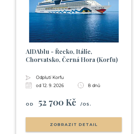
AIDAblu - Řecko, Itálie,
Chorvatsko, Černá Hora (Korfu)
Odplutí Korfu
od 12. 9. 2026
8 dnů
52 700 Kč
OD
/OS.
ZOBRAZIT DETAIL