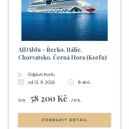
AIDAblu - Řecko, Itálie,
Chorvatsko, Černá Hora (Korfu)
Odplutí Korfu
od 12. 9. 2026
8 dnů
58 200 Kč
OD
/OS.
ZOBRAZIT DETAIL