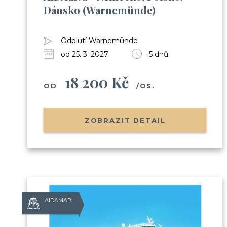
Dánsko (Warnemünde)
Odplutí Warnemünde
od 25. 3. 2027
5 dnů
18 200 Kč
OD
/OS.
ZOBRAZIT DETAIL
AIDAMAR