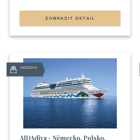
ZOBRAZIT DETAIL
AIDADIVA
Už odcházíte
Zanechte nám svůj email.
Zůstaneme v kontaktu a získ
Balíček videí, kde Vás seznámím
AIDAdiva - Německo, Polsko,