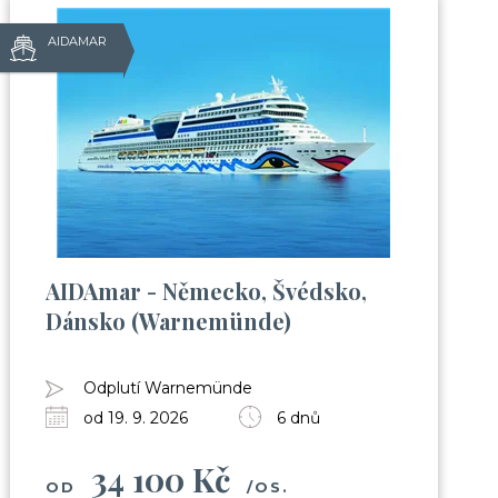
AIDAMAR
AIDAmar - Německo, Švédsko,
Dánsko (Warnemünde)
Odplutí Warnemünde
od 19. 9. 2026
6 dnů
34 100 Kč
OD
/OS.