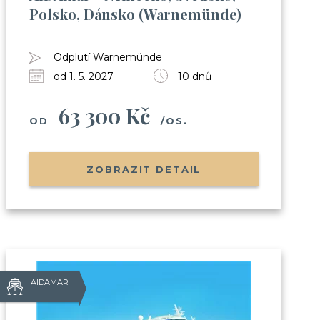
Polsko, Dánsko (Warnemünde)
 zábavou apod.)
h
Club
Odplutí Warnemünde
od 1. 5. 2027
10 dnů
63 300 Kč
OD
/OS.
sobních údajů
ZOBRAZIT DETAIL
AIDAMAR