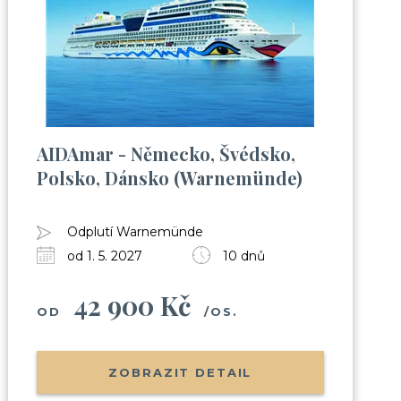
AIDAmar - Německo, Švédsko,
Polsko, Dánsko (Warnemünde)
Odplutí Warnemünde
od 1. 5. 2027
10 dnů
42 900 Kč
OD
/OS.
ZOBRAZIT DETAIL