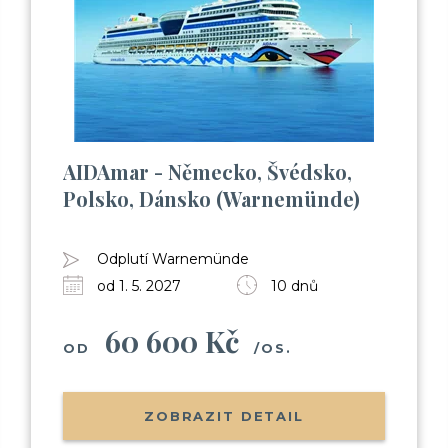
AIDAmar - Německo, Švédsko,
Polsko, Dánsko (Warnemünde)
Odplutí Warnemünde
od 1. 5. 2027
10 dnů
60 600 Kč
OD
/OS.
ZOBRAZIT DETAIL