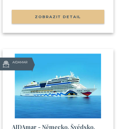
ZOBRAZIT DETAIL
AIDAMAR
?
áte:
e s cestováním na výletní lodi
AIDAmar - Německo, Švédsko,