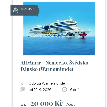
AIDAMAR
AIDAmar - Německo, Švédsko,
Dánsko (Warnemünde)
Odplutí Warnemünde
od 19. 9. 2026
6 dnů
20 000 Kč
OD
/OS.