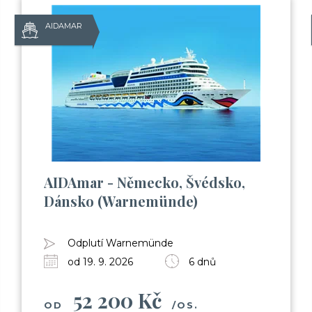
AIDAMAR
AIDAmar - Německo, Švédsko,
Dánsko (Warnemünde)
Odplutí Warnemünde
od 19. 9. 2026
6 dnů
52 200 Kč
OD
/OS.