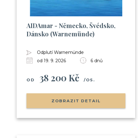
AIDAmar - Německo, Švédsko,
Dánsko (Warnemünde)
Odplutí Warnemünde
od 19. 9. 2026
6 dnů
38 200 Kč
OD
/OS.
ZOBRAZIT DETAIL