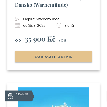
Dánsko (Warnemünde)
(nalodění, jak je to s jídlem, pitím,
Informace o Skupinových plavbác
Pozvánky na klubové akce Cruise 
Odplutí Warnemünde
Možnost soutěžit o plavby zdarma
od 25. 3. 2027
5 dnů
35 900 Kč
OD
/OS.
Odesláním souhlasíte se
zpracováním o
ZOBRAZIT DETAIL
AIDAMAR