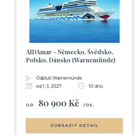
AIDAmar - Německo, Švédsko,
Polsko, Dánsko (Warnemünde)
Odplutí Warnemünde
od 1. 5. 2027
10 dnů
80 900 Kč
OD
/OS.
ZOBRAZIT DETAIL