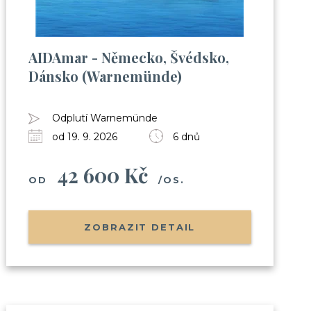
AIDAmar - Německo, Švédsko,
Dánsko (Warnemünde)
Odplutí Warnemünde
od 19. 9. 2026
6 dnů
42 600 Kč
OD
/OS.
ZOBRAZIT DETAIL