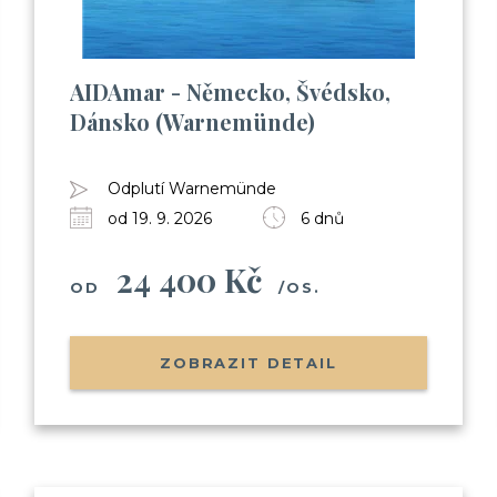
AIDAmar - Německo, Švédsko,
Dánsko (Warnemünde)
Odplutí Warnemünde
od 19. 9. 2026
6 dnů
24 400 Kč
OD
/OS.
ZOBRAZIT DETAIL