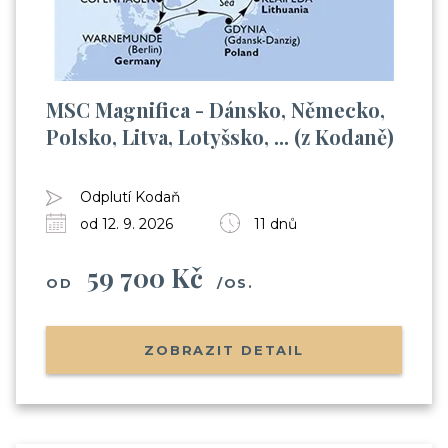
MSC Magnifica - Dánsko, Německo,
Polsko, Litva, Lotyšsko, ... (z Kodaně)
Odplutí Kodaň
od 12. 9. 2026
11 dnů
59 700 Kč
OD
/OS.
ZOBRAZIT DETAIL