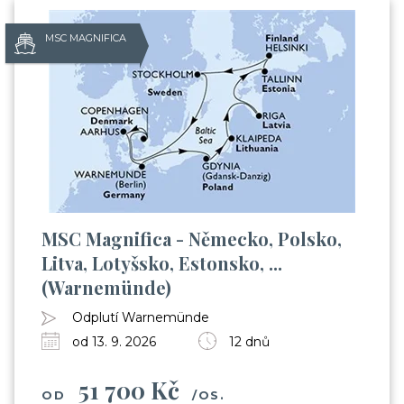
MSC MAGNIFICA
MSC Magnifica - Německo, Polsko,
Litva, Lotyšsko, Estonsko, ...
(Warnemünde)
Odplutí Warnemünde
od 13. 9. 2026
12 dnů
51 700 Kč
OD
/OS.