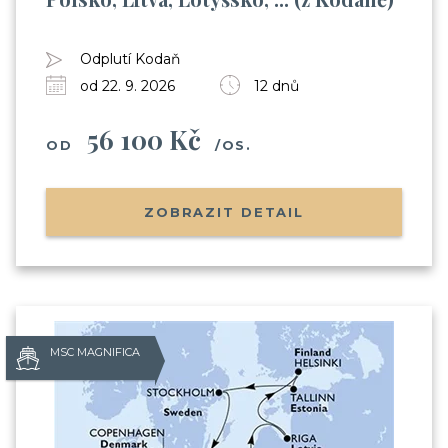
Odplutí Kodaň
od 22. 9. 2026
12 dnů
56 100 Kč
OD
/OS.
ZOBRAZIT DETAIL
MSC MAGNIFICA