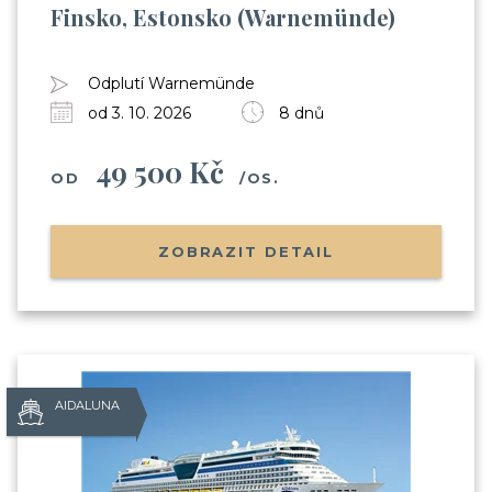
Finsko, Estonsko (Warnemünde)
Odplutí Warnemünde
od 3. 10. 2026
8 dnů
49 500 Kč
OD
/OS.
ZOBRAZIT DETAIL
AIDALUNA