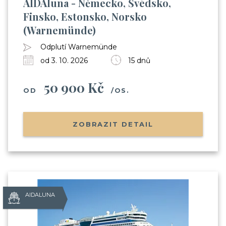
AIDAluna - Německo, Švédsko,
Finsko, Estonsko, Norsko
(Warnemünde)
Odplutí Warnemünde
od 3. 10. 2026
15 dnů
50 900 Kč
OD
/OS.
ZOBRAZIT DETAIL
AIDALUNA