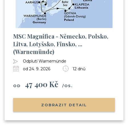
MSC Magnifica - Německo, Polsko,
Litva, Lotyšsko, Finsko, ...
(Warnemünde)
Odplutí Warnemünde
od 24. 9. 2026
12 dnů
47 400 Kč
OD
/OS.
ZOBRAZIT DETAIL