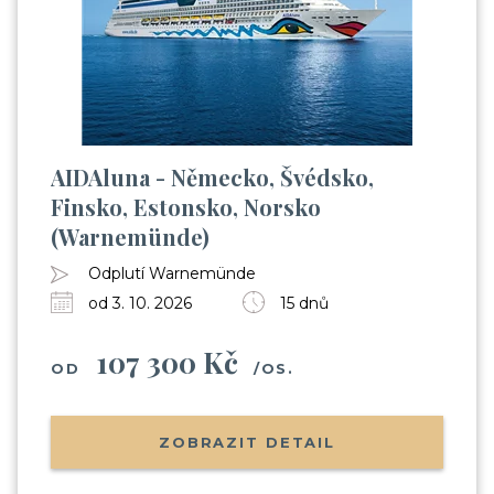
AIDAluna - Německo, Švédsko,
Finsko, Estonsko, Norsko
(Warnemünde)
Odplutí Warnemünde
od 3. 10. 2026
15 dnů
107 300 Kč
OD
/OS.
ZOBRAZIT DETAIL