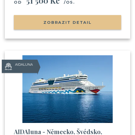
51 500 Kč
OD
/OS.
ZOBRAZIT DETAIL
AIDALUNA
AIDAluna - Německo, Švédsko,