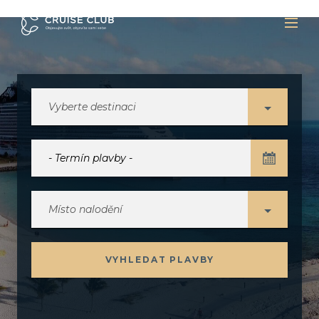
Vyberte destinaci
Místo nalodění
VYHLEDAT PLAVBY