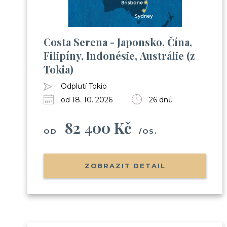
Costa Serena - Japonsko, Čína,
Filipíny, Indonésie, Austrálie (z
Tokia)
Odplutí Tokio
od 18. 10. 2026
26 dnů
82 400 Kč
OD
/OS.
ZOBRAZIT DETAIL