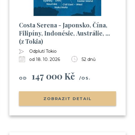
Costa Serena - Japonsko, Čína,
Filipíny, Indonésie, Austrálie, ...
(z Tokia)
Odplutí Tokio
od 18. 10. 2026
52 dnů
147 000 Kč
OD
/OS.
ZOBRAZIT DETAIL