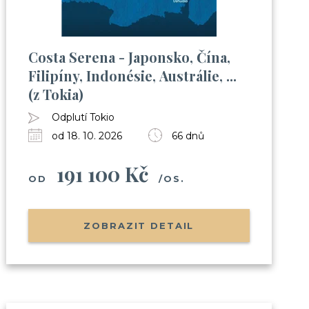
Costa Serena - Japonsko, Čína,
Filipíny, Indonésie, Austrálie, ...
(z Tokia)
Odplutí Tokio
od 18. 10. 2026
66 dnů
191 100 Kč
OD
/OS.
ZOBRAZIT DETAIL