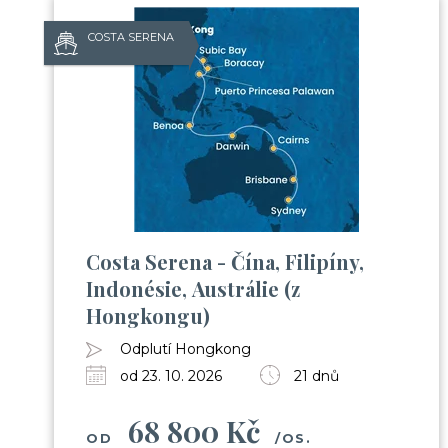
COSTA SERENA
Costa Serena - Čína, Filipíny,
Indonésie, Austrálie (z
Hongkongu)
Odplutí Hongkong
od 23. 10. 2026
21 dnů
68 800 Kč
OD
/OS.