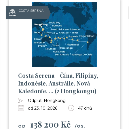
COSTA SERENA
Už odcházíte
Zanechte nám svůj email.
Zůstaneme v kontaktu a získ
Balíček videí, kde Vás seznámím
Costa Serena - Čína, Filipíny,
(nalodění, jak je to s jídlem, pitím,
Indonésie, Austrálie, Nová
Informace o Skupinových plavbác
Kaledonie, ... (z Hongkongu)
Pozvánky na klubové akce Cruise 
Možnost soutěžit o plavby zdarma
Odplutí Hongkong
od 23. 10. 2026
47 dnů
138 200 Kč
OD
/OS.