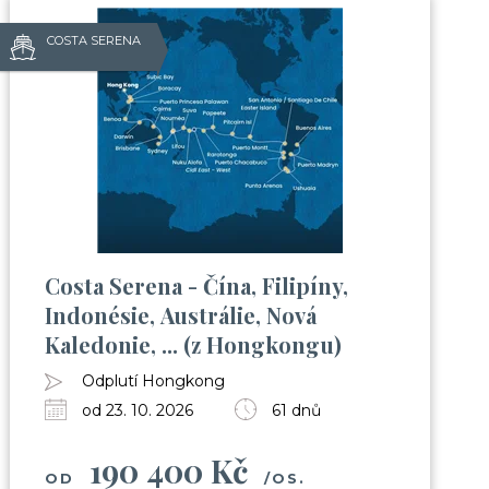
COSTA SERENA
?
áte:
e s cestováním na výletní lodi
Costa Serena - Čína, Filipíny,
 zábavou apod.)
Indonésie, Austrálie, Nová
h
Kaledonie, ... (z Hongkongu)
Club
Odplutí Hongkong
od 23. 10. 2026
61 dnů
190 400 Kč
OD
/OS.