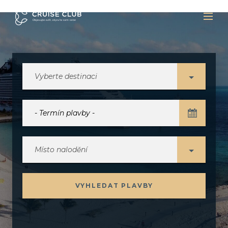
Vyberte destinaci
Místo nalodění
VYHLEDAT PLAVBY