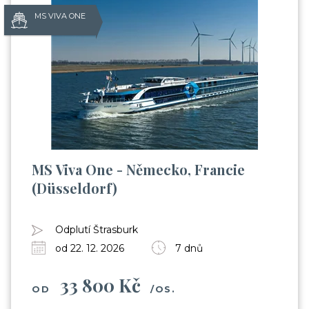
MS VIVA ONE
MS Viva One - Německo, Francie
(Düsseldorf)
Odplutí Štrasburk
od 22. 12. 2026
7 dnů
33 800 Kč
OD
/OS.