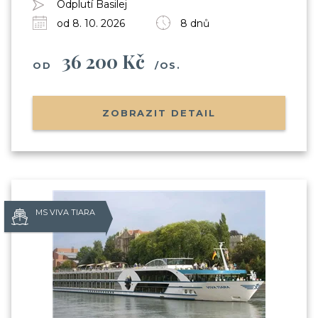
Odplutí Basilej
od 8. 10. 2026
8 dnů
36 200 Kč
OD
/OS.
ZOBRAZIT DETAIL
MS VIVA TIARA