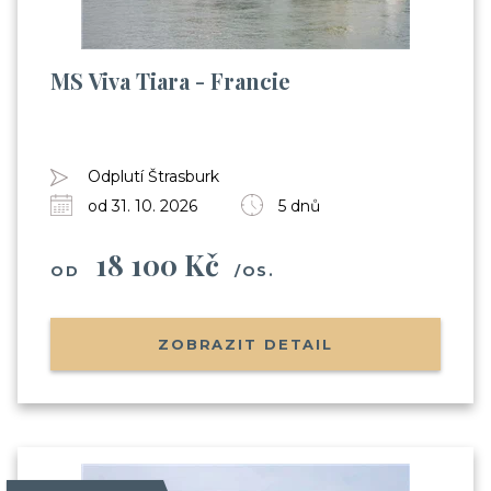
MS Viva Tiara - Francie
Odplutí Štrasburk
od 31. 10. 2026
5 dnů
18 100 Kč
OD
/OS.
ZOBRAZIT DETAIL