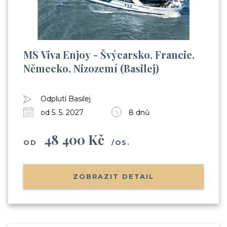
MS Viva Enjoy - Švýcarsko, Francie,
Německo, Nizozemí (Basilej)
Odplutí Basilej
od 5. 5. 2027
8 dnů
48 400 Kč
OD
/OS.
ZOBRAZIT DETAIL