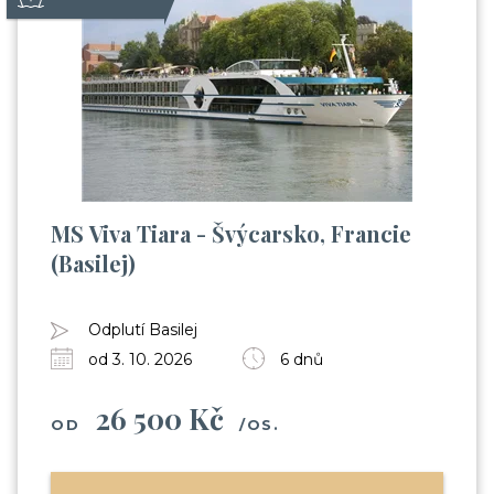
MS Viva Tiara - Švýcarsko, Francie
(Basilej)
Odplutí Basilej
od 3. 10. 2026
6 dnů
26 500 Kč
OD
/OS.