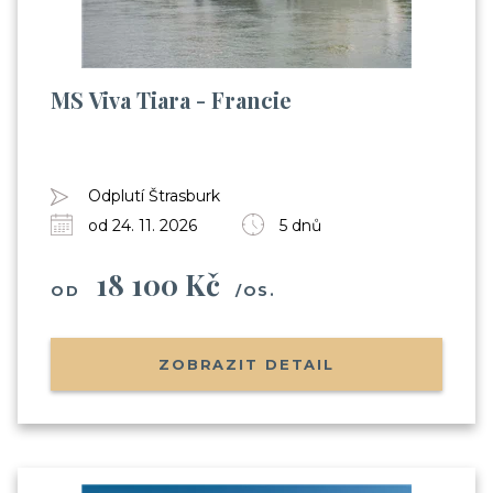
MS Viva Tiara - Francie
Odplutí Štrasburk
od 24. 11. 2026
5 dnů
18 100 Kč
OD
/OS.
ZOBRAZIT DETAIL