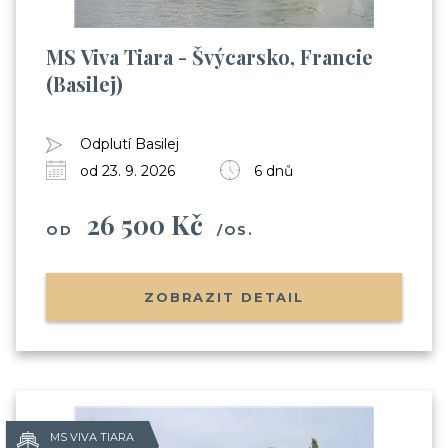
MS Viva Tiara - Švýcarsko, Francie
(Basilej)
Odplutí Basilej
od 23. 9. 2026
6 dnů
26 500 Kč
OD
/OS.
ZOBRAZIT DETAIL
MS VIVA TIARA