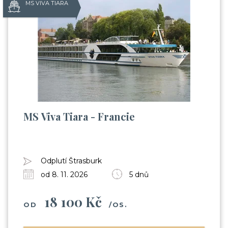
MS VIVA TIARA
MS Viva Tiara - Francie
Odplutí Štrasburk
od 8. 11. 2026
5 dnů
18 100 Kč
OD
/OS.