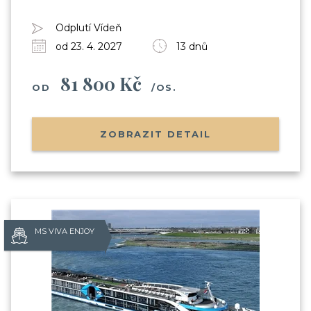
Odplutí Vídeň
od 23. 4. 2027
13 dnů
81 800 Kč
OD
/OS.
ZOBRAZIT DETAIL
MS VIVA ENJOY