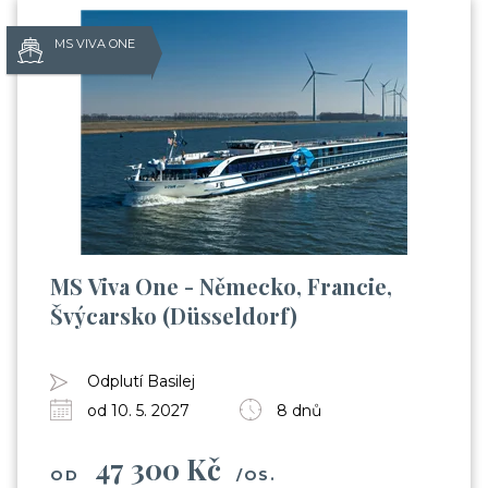
MS VIVA ONE
MS Viva One - Německo, Francie,
Švýcarsko (Düsseldorf)
Odplutí Basilej
od 10. 5. 2027
8 dnů
47 300 Kč
OD
/OS.