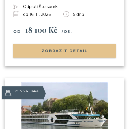
Odplutí Štrasburk
od 16. 11. 2026
5 dnů
Odesláním souhlasíte se
zpracováním osobních údajů
18 100 Kč
OD
/OS.
ZOBRAZIT DETAIL
MS VIVA TIARA