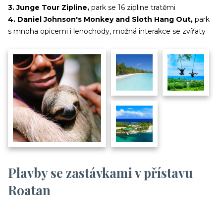
3. Junge Tour Zipline,
park se 16 zipline tratěmi
4. ​Daniel Johnson's Monkey and Sloth Hang Out,
park
s mnoha opicemi i lenochody, možná interakce se zvířaty
Plavby se zastávkami v přístavu
Roatan