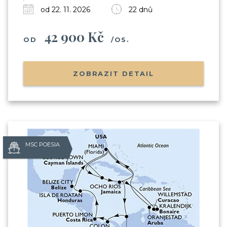
od 22. 11. 2026
22 dnů
42 900 Kč
OD
/OS.
ZOBRAZIT DETAIL
MSC POESIA