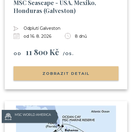
MSC Seascape - USA, Mexiko,
Honduras (Galveston)
Odplutí Galveston
od 16. 8. 2026
8 dnů
11 800 Kč
OD
/OS.
ZOBRAZIT DETAIL
MSC WORLD AMERICA