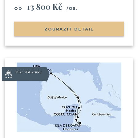
13 800 Kč
OD
/OS.
ZOBRAZIT DETAIL
MSC SEASCAPE