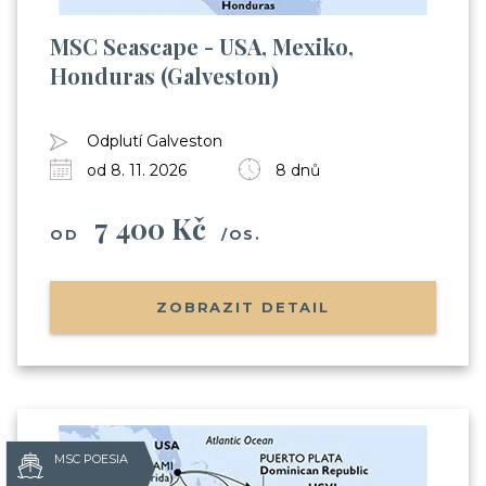
MSC Seascape - USA, Mexiko,
Honduras (Galveston)
Odplutí Galveston
od 8. 11. 2026
8 dnů
7 400 Kč
OD
/OS.
ZOBRAZIT DETAIL
MSC POESIA