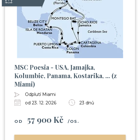
MSC Poesia - USA, Jamajka,
Kolumbie, Panama, Kostarika, ... (z
Miami)
Odplutí Miami
od 23. 12. 2026
23 dnů
57 900 Kč
OD
/OS.