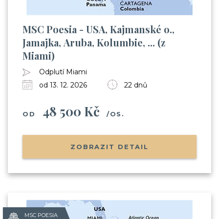
MSC Poesia - USA, Kajmanské o.,
Jamajka, Aruba, Kolumbie, ... (z
Miami)
Odplutí Miami
od 13. 12. 2026
22 dnů
48 500 Kč
OD
/OS.
ZOBRAZIT DETAIL
MSC POESIA