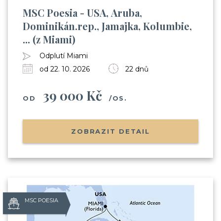
MSC Poesia - USA, Aruba,
Dominikán.rep., Jamajka, Kolumbie,
... (z Miami)
Odplutí Miami
od 22. 10. 2026
22 dnů
39 000 Kč
OD
/OS.
ZOBRAZIT DETAIL
MSC POESIA