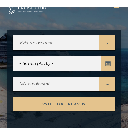
Vyberte destinaci
Místo nalodění
VYHLEDAT PLAVBY