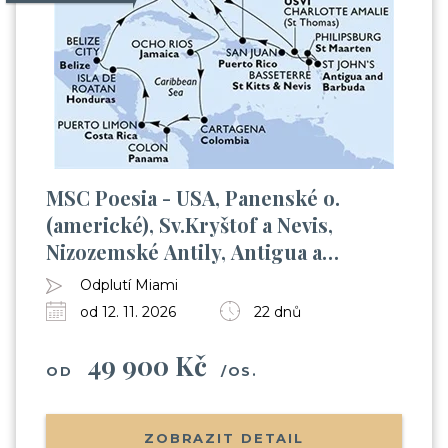
MSC Poesia - USA, Panenské o.
(americké), Sv.Kryštof a Nevis,
Nizozemské Antily, Antigua a
Barbuda, ... (z Miami)
Odplutí Miami
od 12. 11. 2026
22 dnů
49 900 Kč
OD
/OS.
ZOBRAZIT DETAIL