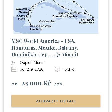
MSC World America - USA,
Honduras, Mexiko, Bahamy,
Dominikán.rep., ... (z Miami)
Odplutí Miami
od 12. 9. 2026
15 dnů
23 000 Kč
OD
/OS.
ZOBRAZIT DETAIL