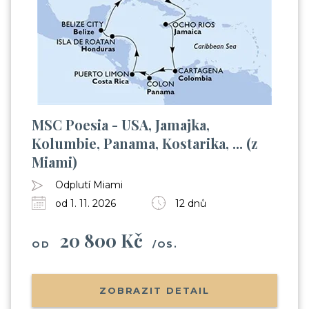
MSC Poesia - USA, Jamajka,
Kolumbie, Panama, Kostarika, ... (z
Miami)
Odplutí Miami
od 1. 11. 2026
12 dnů
20 800 Kč
OD
/OS.
ZOBRAZIT DETAIL