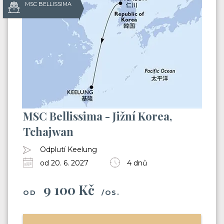
MSC BELLISSIMA
MSC Bellissima - Jižní Korea,
Tchajwan
Odplutí Keelung
od 20. 6. 2027
4 dnů
9 100 Kč
OD
/OS.