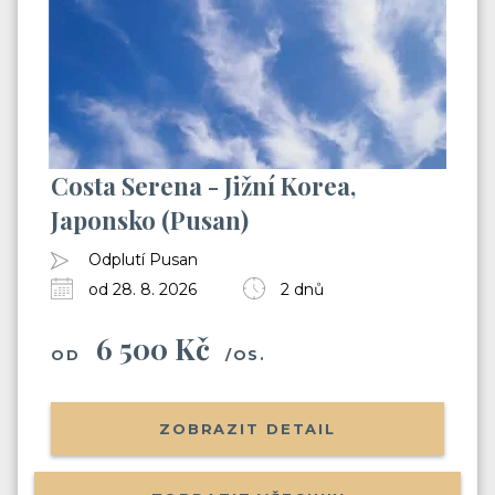
Costa Serena - Jižní Korea,
Japonsko (Pusan)
Odplutí Pusan
od 28. 8. 2026
2 dnů
6 500 Kč
OD
/OS.
Už odcházíte?
Zanechte nám svůj email.
ZOBRAZIT DETAIL
Zůstaneme v kontaktu a získáte: