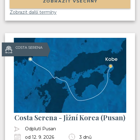
Balíček videí, kde Vás seznámíme s cestováním
ZOBRAZIT VŠECHNY
na výletní lodi
(nalodění, jak je to s jídlem, pitím,
Zobrazit další termíny
zábavou apod.)
Informace o Skupinových plavbách
Pozvánky na klubové akce Cruise Club
Možnost soutěžit o plavby zdarma
COSTA SERENA
Odesláním souhlasíte se
zpracováním osobních údajů
Costa Serena - Jižní Korea (Pusan)
Odplutí Pusan
od 12. 9. 2026
3 dnů