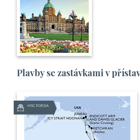
Plavby se zastávkami v přísta
MSC POESIA