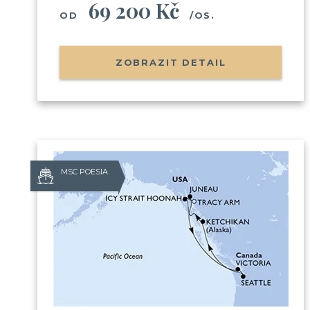
69 200 Kč
OD
/OS.
ZOBRAZIT DETAIL
MSC POESIA