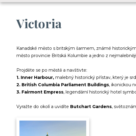
Victoria
Kanadské město s britským šarmem, známé historickým p
město provincie Britská Kolumbie a jedno z nejmalebněj
Projděte se po městě a navštivte:
1.⁠ ⁠Inner Harbour,
malebný historický přístav, který je 
2.⁠ ⁠British Columbia Parliament Buildings
, ikonickou 
3.⁠ ⁠Fairmont Empress
, legendární historický hotel symbol
Vyražte do okolí a uvidíte
Butchart Gardens
, světoznám