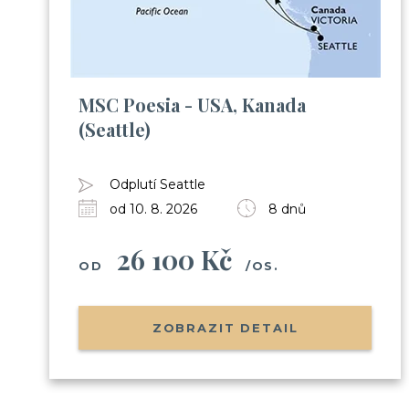
MSC Poesia - USA, Kanada
(Seattle)
Odplutí Seattle
od 10. 8. 2026
8 dnů
26 100 Kč
OD
/OS.
ZOBRAZIT DETAIL