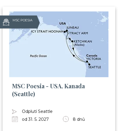
MSC POESIA
?
MSC Poesia - USA, Kanada
áte:
(Seattle)
e s cestováním na výletní lodi
Odplutí Seattle
 zábavou apod.)
od 31. 5. 2027
8 dnů
h
Club