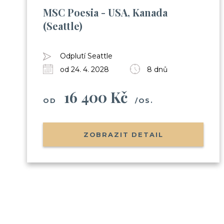
MSC Poesia - USA, Kanada
(Seattle)
Odplutí Seattle
od 24. 4. 2028
8 dnů
16 400 Kč
OD
/OS.
ZOBRAZIT DETAIL