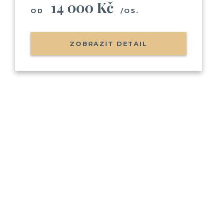
14 000 Kč
Možnost soutěžit o plavby zdarma
OD
/OS.
ZOBRAZIT DETAIL
Odesláním souhlasíte se
zpracováním o