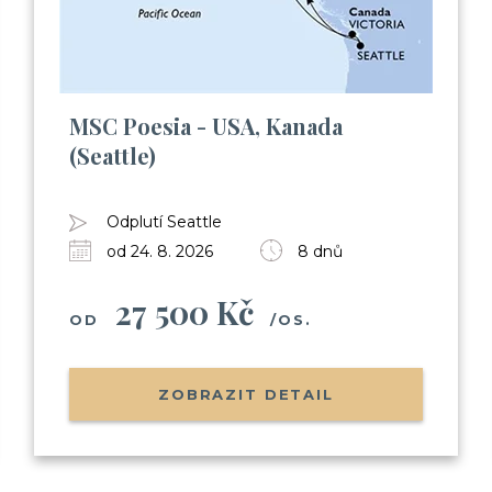
MSC Poesia - USA, Kanada
(Seattle)
Odplutí Seattle
od 24. 8. 2026
8 dnů
27 500 Kč
OD
/OS.
ZOBRAZIT DETAIL