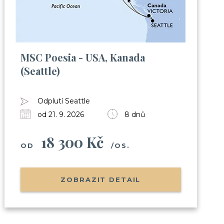
MSC Poesia - USA, Kanada
(Seattle)
Odplutí Seattle
od 21. 9. 2026
8 dnů
18 300 Kč
OD
/OS.
ZOBRAZIT DETAIL