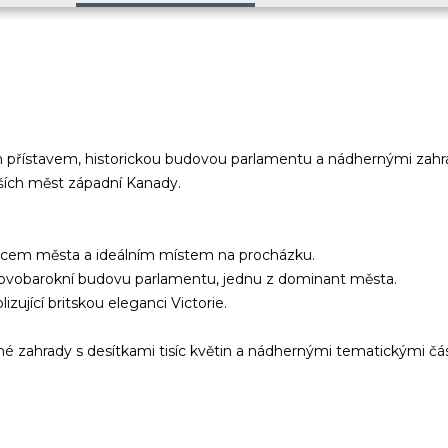
řístavem, historickou budovou parlamentu a nádhernými zahrada
ších měst západní Kanady.
srdcem města a ideálním místem na procházku.
novobarokní budovu parlamentu, jednu z dominant města.
izující britskou eleganci Victorie.
é zahrady s desítkami tisíc květin a nádhernými tematickými čá