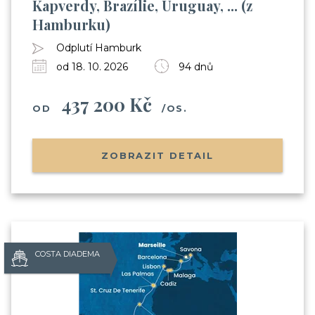
Kapverdy, Brazílie, Uruguay, ... (z
Hamburku)
Odplutí Hamburk
od 18. 10. 2026
94 dnů
437 200 Kč
OD
/OS.
ZOBRAZIT DETAIL
COSTA DIADEMA