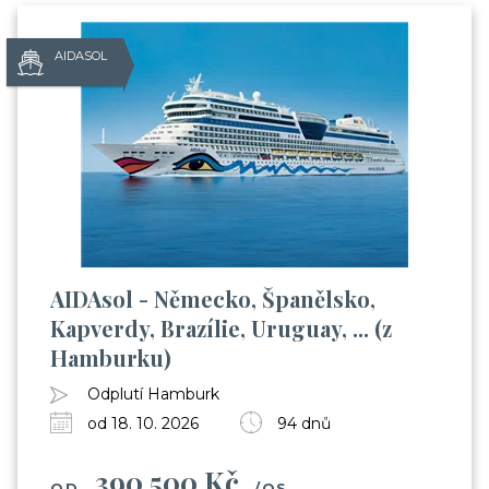
AIDASOL
AIDAsol - Německo, Španělsko,
Kapverdy, Brazílie, Uruguay, ... (z
Už odcházíte?
Hamburku)
Odplutí Hamburk
Zanechte nám svůj email.
od 18. 10. 2026
94 dnů
Zůstaneme v kontaktu a získáte:
390 500 Kč
Balíček videí, kde Vás seznámíme s cestováním
OD
/OS.