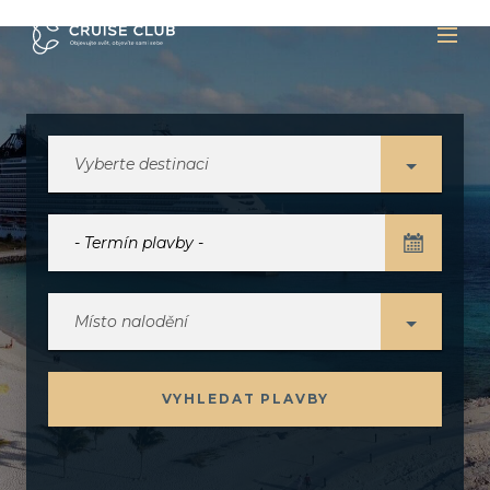
Vyberte destinaci
Místo nalodění
VYHLEDAT PLAVBY