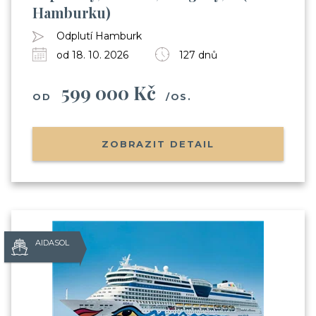
Hamburku)
Odplutí Hamburk
od 18. 10. 2026
127 dnů
599 000 Kč
OD
/OS.
ZOBRAZIT DETAIL
AIDASOL