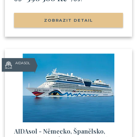
na výletní lodi
(nalodění, jak je to s jídlem, pitím,
zábavou apod.)
Informace o Skupinových plavbách
ZOBRAZIT DETAIL
Pozvánky na klubové akce Cruise Club
Možnost soutěžit o plavby zdarma
AIDASOL
Odesláním souhlasíte se
zpracováním osobních údajů
AIDAsol - Německo, Španělsko,