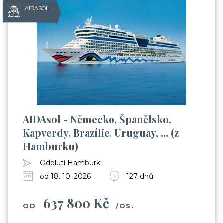
AIDASOL
AIDAsol - Německo, Španělsko,
Kapverdy, Brazílie, Uruguay, ... (z
Hamburku)
Odplutí Hamburk
od 18. 10. 2026
127 dnů
637 800 Kč
OD
/OS.