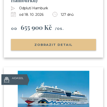
Hamburku)
Odplutí Hamburk
od 18. 10. 2026
127 dnů
655 900 Kč
OD
/OS.
ZOBRAZIT DETAIL
AIDASOL