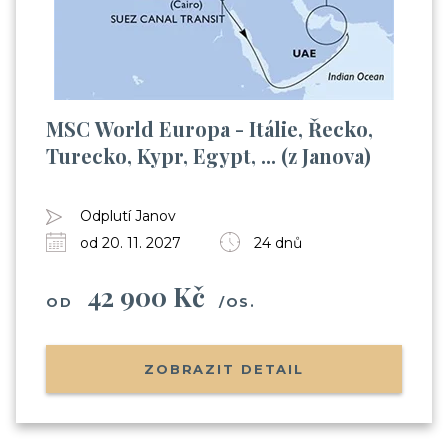
MSC World Europa - Itálie, Řecko,
Turecko, Kypr, Egypt, ... (z Janova)
Odplutí Janov
od 20. 11. 2027
24 dnů
42 900 Kč
OD
/OS.
ZOBRAZIT DETAIL