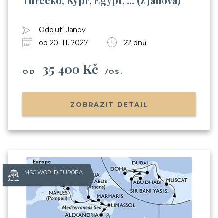
Turecko, Kypr, Egypt, ... (z Janova)
Odplutí Janov
od 20. 11. 2027
22 dnů
35 400 Kč
OD
/OS.
ZOBRAZIT DETAIL
MSC WORLD EUROPA