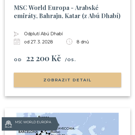
MSC World Europa - Arabské
emiráty, Bahrajn, Katar (z Abú Dhabí)
Odplutí Abú Dhabí
od 27. 3. 2028
8 dnů
22 200 Kč
OD
/OS.
ZOBRAZIT DETAIL
MSC WORLD EUROPA