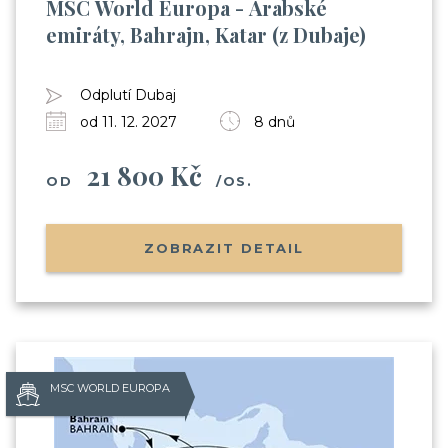
MSC World Europa - Arabské
emiráty, Bahrajn, Katar (z Dubaje)
Odplutí Dubaj
Odesláním souhlasíte se
od 11. 12. 2027
8 dnů
zpracováním osobních údajů
21 800 Kč
OD
/OS.
ZOBRAZIT DETAIL
MSC WORLD EUROPA