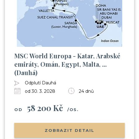
MSC World Europa - Katar, Arabské
emiráty, Omán, Egypt, Malta, ...
(Dauhá)
Odplutí Dauhá
od 30. 3. 2028
24 dnů
58 200 Kč
OD
/OS.
ZOBRAZIT DETAIL