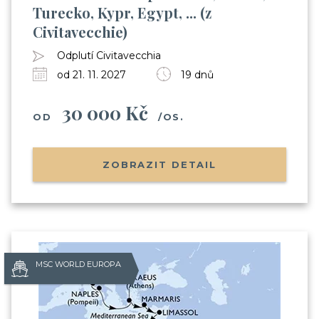
Turecko, Kypr, Egypt, ... (z
Civitavecchie)
Odplutí Civitavecchia
od 21. 11. 2027
19 dnů
30 000 Kč
OD
/OS.
ZOBRAZIT DETAIL
MSC WORLD EUROPA