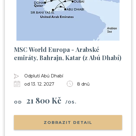
MSC World Europa - Arabské
emiráty, Bahrajn, Katar (z Abú Dhabí)
Odplutí Abú Dhabí
od 13. 12. 2027
8 dnů
21 800 Kč
OD
/OS.
ZOBRAZIT DETAIL