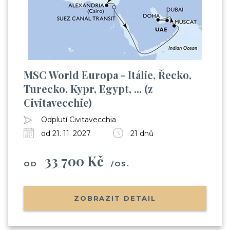
MSC World Europa - Itálie, Řecko,
Turecko, Kypr, Egypt, ... (z
Civitavecchie)
Odplutí Civitavecchia
od 21. 11. 2027
21 dnů
33 700 Kč
OD
/OS.
ZOBRAZIT DETAIL