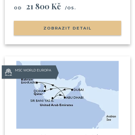
21 800 Kč
OD
/OS.
ZOBRAZIT DETAIL
Už odcházíte?
MSC WORLD EUROPA
Zanechte nám svůj email.
Zůstaneme v kontaktu a získáte:
Balíček videí, kde Vás seznámíme s cestováním
na výletní lodi
(nalodění, jak je to s jídlem, pitím,
zábavou apod.)
Informace o Skupinových plavbách
Pozvánky na klubové akce Cruise Club
Možnost soutěžit o plavby zdarma