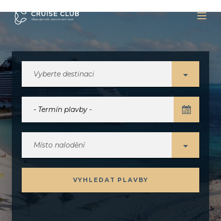
Vyberte destinaci
Místo nalodění
VYHLEDAT PLAVBY