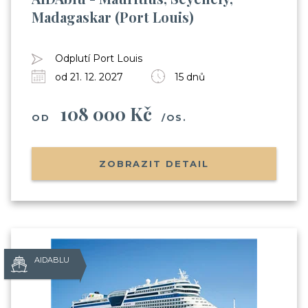
Madagaskar (Port Louis)
Odplutí Port Louis
od 21. 12. 2027
15 dnů
108 000 Kč
OD
/OS.
ZOBRAZIT DETAIL
AIDABLU