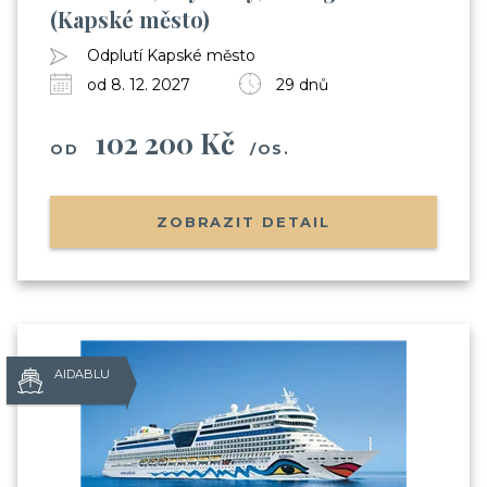
(Kapské město)
Odplutí Kapské město
od 8. 12. 2027
29 dnů
102 200 Kč
OD
/OS.
ZOBRAZIT DETAIL
AIDABLU