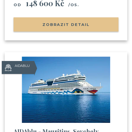
148 600 Kč
OD
/OS.
ZOBRAZIT DETAIL
AIDABLU
AIDAblu - Mauritius, Seychely,