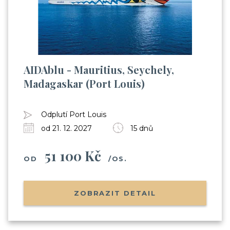
AIDAblu - Mauritius, Seychely,
Madagaskar (Port Louis)
Odplutí Port Louis
od 21. 12. 2027
15 dnů
51 100 Kč
OD
/OS.
ZOBRAZIT DETAIL