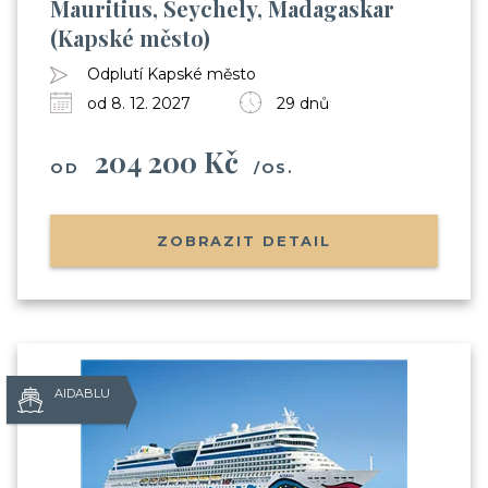
Mauritius, Seychely, Madagaskar
(Kapské město)
Odplutí Kapské město
od 8. 12. 2027
29 dnů
204 200 Kč
OD
/OS.
ZOBRAZIT DETAIL
AIDABLU