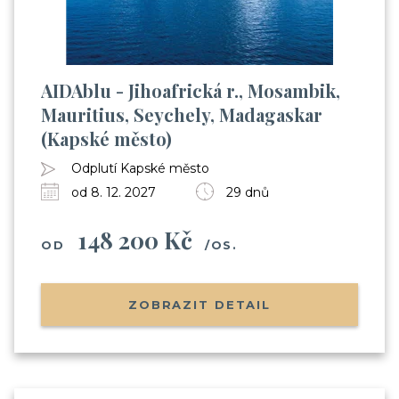
AIDAblu - Jihoafrická r., Mosambik,
Mauritius, Seychely, Madagaskar
(Kapské město)
Odplutí Kapské město
od 8. 12. 2027
29 dnů
148 200 Kč
OD
/OS.
ZOBRAZIT DETAIL