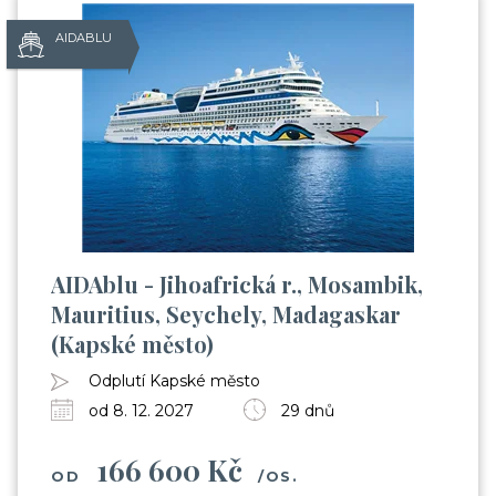
AIDABLU
AIDAblu - Jihoafrická r., Mosambik,
Mauritius, Seychely, Madagaskar
(Kapské město)
Odplutí Kapské město
od 8. 12. 2027
29 dnů
166 600 Kč
OD
/OS.