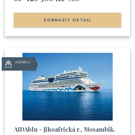
na výletní lodi
(nalodění, jak je to s jídlem, pitím,
zábavou apod.)
Informace o Skupinových plavbách
ZOBRAZIT DETAIL
Pozvánky na klubové akce Cruise Club
Možnost soutěžit o plavby zdarma
AIDABLU
Odesláním souhlasíte se
zpracováním osobních údajů
AIDAblu - Jihoafrická r., Mosambik,