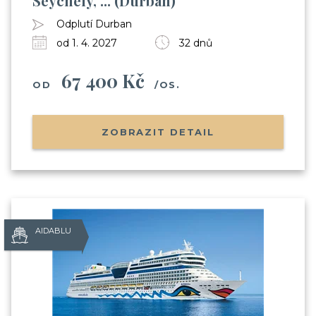
Seychely, ... (Durban)
Odplutí Durban
od 1. 4. 2027
32 dnů
67 400 Kč
OD
/OS.
ZOBRAZIT DETAIL
AIDABLU