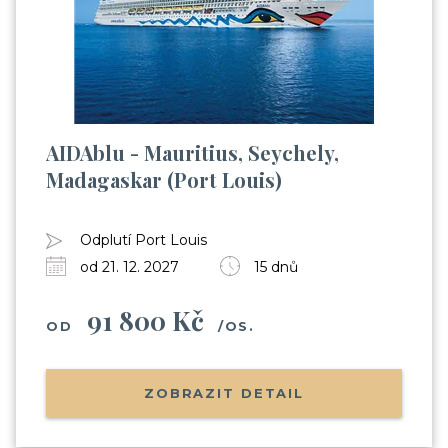
AIDAblu - Mauritius, Seychely,
Madagaskar (Port Louis)
Odplutí Port Louis
od 21. 12. 2027
15 dnů
91 800 Kč
OD
/OS.
ZOBRAZIT DETAIL