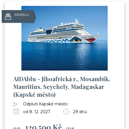
AIDABLU
AIDAblu - Jihoafrická r., Mosambik,
Mauritius, Seychely, Madagaskar
Už odcházíte?
(Kapské město)
Odplutí Kapské město
Zanechte nám svůj email.
od 8. 12. 2027
29 dnů
Zůstaneme v kontaktu a získáte:
120 500 Kč
Balíček videí, kde Vás seznámíme s cestováním
OD
/OS.