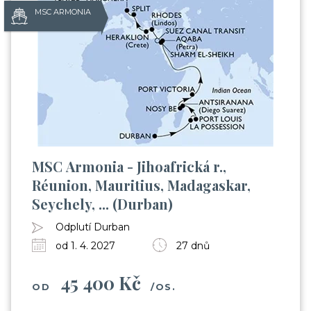
MSC ARMONIA
MSC Armonia - Jihoafrická r.,
Réunion, Mauritius, Madagaskar,
Seychely, ... (Durban)
Odplutí Durban
od 1. 4. 2027
27 dnů
45 400 Kč
OD
/OS.