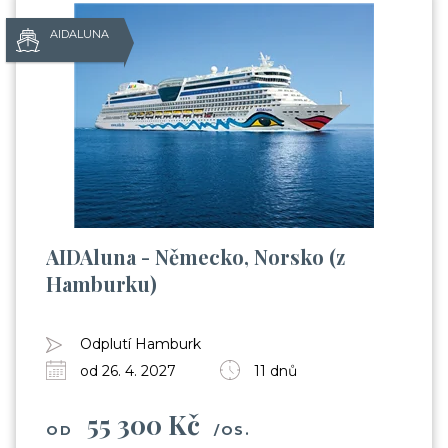
AIDALUNA
AIDAluna - Německo, Norsko (z
Hamburku)
Odplutí Hamburk
od 26. 4. 2027
11 dnů
55 300 Kč
OD
/OS.