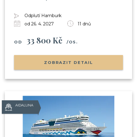
Odplutí Hamburk
od 26. 4. 2027
11 dnů
33 800 Kč
OD
/OS.
ZOBRAZIT DETAIL
AIDALUNA