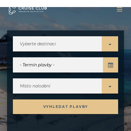
Vyberte destinaci
Místo nalodění
VYHLEDAT PLAVBY