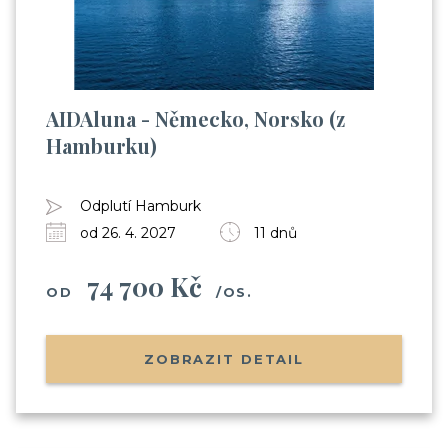
AIDAluna - Německo, Norsko (z
Hamburku)
Odplutí Hamburk
od 26. 4. 2027
11 dnů
74 700 Kč
OD
/OS.
ZOBRAZIT DETAIL