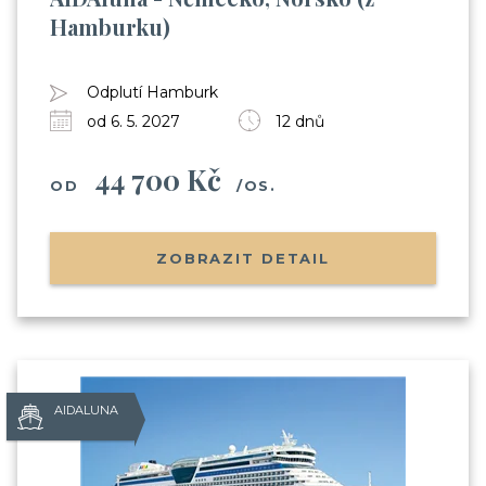
Hamburku)
Odplutí Hamburk
od 6. 5. 2027
12 dnů
44 700 Kč
OD
/OS.
ZOBRAZIT DETAIL
AIDALUNA