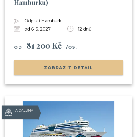
Hamburku)
Odplutí Hamburk
od 6. 5. 2027
12 dnů
81 200 Kč
OD
/OS.
ZOBRAZIT DETAIL
AIDALUNA