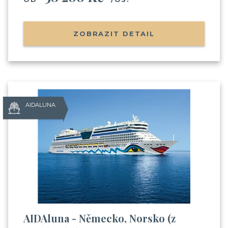
na výletní lodi
(nalodění, jak je to s jídlem, pitím,
zábavou apod.)
Informace o Skupinových plavbách
ZOBRAZIT DETAIL
Pozvánky na klubové akce Cruise Club
Možnost soutěžit o plavby zdarma
AIDALUNA
Odesláním souhlasíte se
zpracováním osobních údajů
AIDAluna - Německo, Norsko (z