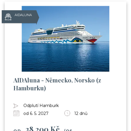
AIDALUNA
AIDAluna - Německo, Norsko (z
Hamburku)
Už odcházíte?
Odplutí Hamburk
Zanechte nám svůj email.
od 6. 5. 2027
12 dnů
Zůstaneme v kontaktu a získáte:
38 200 Kč
Balíček videí, kde Vás seznámíme s cestováním
OD
/OS.