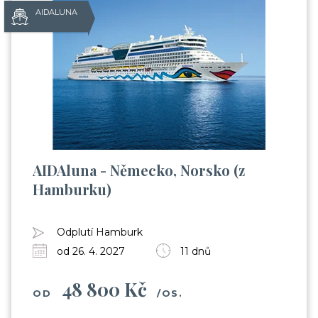
AIDALUNA
AIDAluna - Německo, Norsko (z
Hamburku)
Odplutí Hamburk
od 26. 4. 2027
11 dnů
48 800 Kč
OD
/OS.