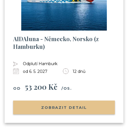
AIDAluna - Německo, Norsko (z
Hamburku)
Odplutí Hamburk
od 6. 5. 2027
12 dnů
53 200 Kč
OD
/OS.
ZOBRAZIT DETAIL