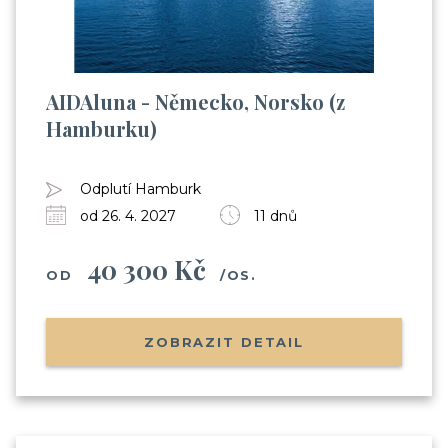
AIDAluna - Německo, Norsko (z
Hamburku)
Odplutí Hamburk
od 26. 4. 2027
11 dnů
40 300 Kč
OD
/OS.
ZOBRAZIT DETAIL