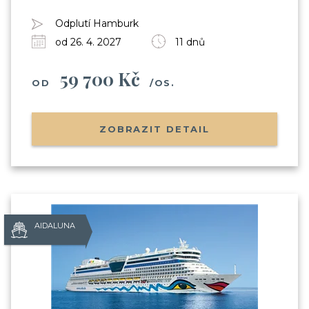
Odplutí Hamburk
od 26. 4. 2027
11 dnů
59 700 Kč
OD
/OS.
ZOBRAZIT DETAIL
AIDALUNA