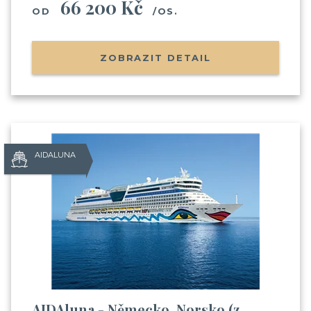
66 200 Kč
OD
/OS.
ZOBRAZIT DETAIL
AIDALUNA
AIDAluna - Německo, Norsko (z