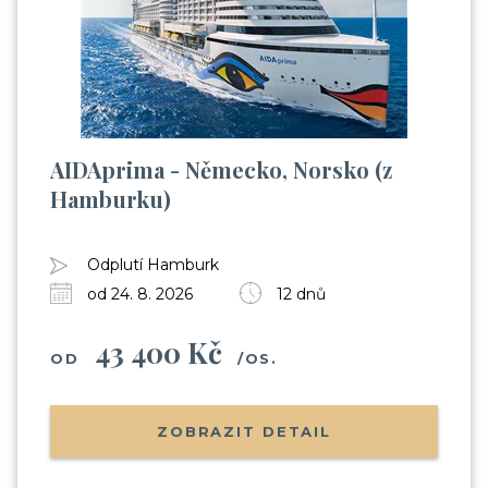
AIDAprima - Německo, Norsko (z
Hamburku)
Odplutí Hamburk
od 24. 8. 2026
12 dnů
43 400 Kč
OD
/OS.
ZOBRAZIT DETAIL