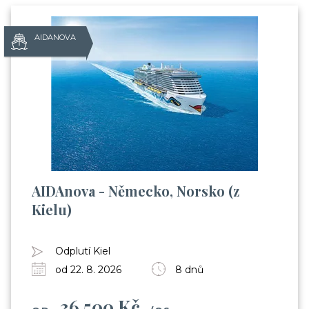
AIDANOVA
AIDAnova - Německo, Norsko (z
Kielu)
Odplutí Kiel
od 22. 8. 2026
8 dnů
36 500 Kč