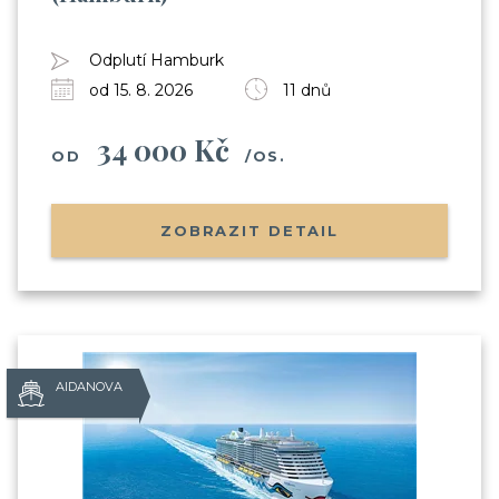
Odplutí Hamburk
od 15. 8. 2026
11 dnů
34 000 Kč
OD
/OS.
ZOBRAZIT DETAIL
AIDANOVA