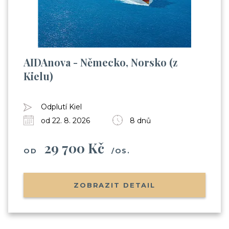
AIDAnova - Německo, Norsko (z
Kielu)
Odplutí Kiel
od 22. 8. 2026
8 dnů
29 700 Kč
OD
/OS.
ZOBRAZIT DETAIL