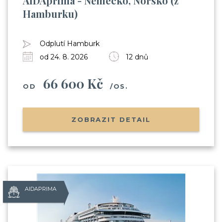
AIDAprima - Německo, Norsko (z
Hamburku)
Odplutí Hamburk
od 24. 8. 2026
12 dnů
66 600 Kč
OD
/OS.
ZOBRAZIT DETAIL
AIDAPRIMA