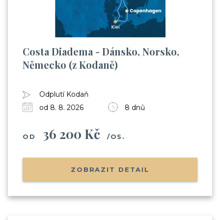
Costa Diadema - Dánsko, Norsko,
Německo (z Kodaně)
Odplutí Kodaň
od 8. 8. 2026
8 dnů
36 200 Kč
OD
/OS.
ZOBRAZIT DETAIL