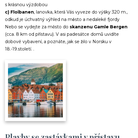
s krásnou výzdobou
c) Floibanen
, lanovka, která Vás vyveze do výšky 320 m.,
odkud je úchvatný výhled na město a nedaleké fjordy
Nebo se vydejte za město do
skanzenu Gamle Bergen
(cca. 8 km od přístavu). V asi padesátce domů uvidíte
dobové vybavení, a poznáte, jak se žilo v Norsku v
18.-19.století. .
Plavby se zastávkami v přístavu