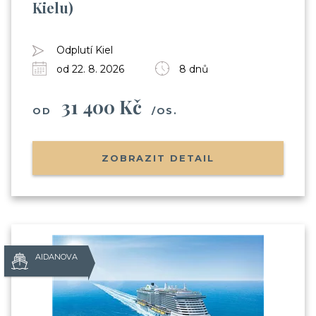
Kielu)
Odplutí Kiel
Odesláním souhlasíte se
od 22. 8. 2026
8 dnů
zpracováním osobních údajů
31 400 Kč
OD
/OS.
ZOBRAZIT DETAIL
AIDANOVA