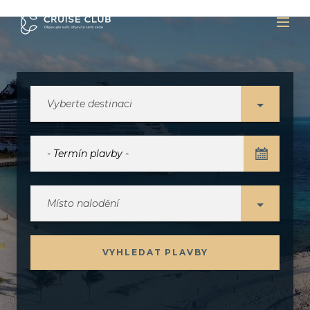
Vyberte destinaci
Místo nalodění
VYHLEDAT PLAVBY