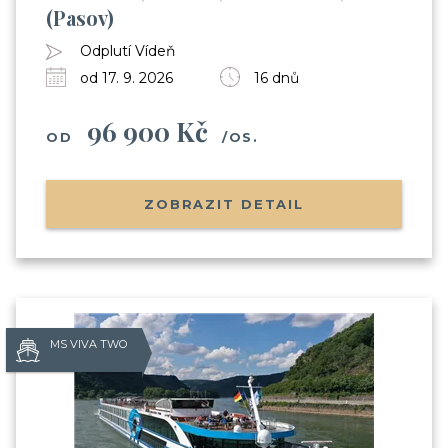
(Pasov)
Odplutí Vídeň
od 17. 9. 2026
16 dnů
96 900 Kč
OD
/OS.
ZOBRAZIT DETAIL
MS VIVA TWO