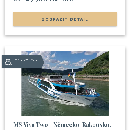
na výletní lodi
(nalodění, jak je to s jídlem, pitím,
zábavou apod.)
Informace o Skupinových plavbách
ZOBRAZIT DETAIL
Pozvánky na klubové akce Cruise Club
Možnost soutěžit o plavby zdarma
MS VIVA TWO
Odesláním souhlasíte se
zpracováním osobních údajů
MS Viva Two - Německo, Rakousko,