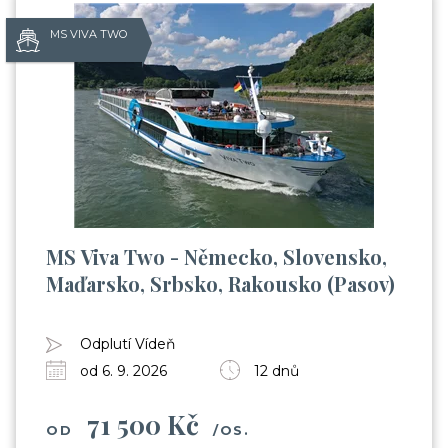
MS VIVA TWO
MS Viva Two - Německo, Slovensko,
Maďarsko, Srbsko, Rakousko (Pasov)
Odplutí Vídeň
od 6. 9. 2026
12 dnů
71 500 Kč
OD
/OS.