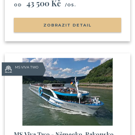
43 500 Kč
OD
/OS.
ZOBRAZIT DETAIL
MS VIVA TWO
MS Viva Two - Německo, Rakousko