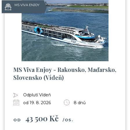
MS VIVA ENJOY
MS Viva Enjoy - Rakousko, Maďarsko,
Slovensko (Vídeň)
Odplutí Vídeň
od 19. 8. 2026
8 dnů
43 500 Kč
OD
/OS.