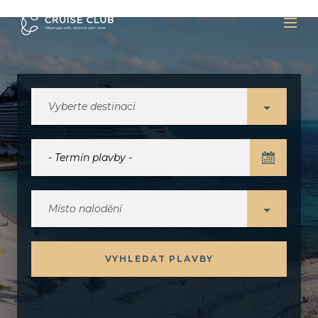
Vyberte destinaci
Místo nalodění
VYHLEDAT PLAVBY