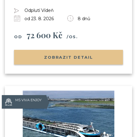
Odplutí Vídeň
od 23. 8. 2026
8 dnů
72 600 Kč
OD
/OS.
ZOBRAZIT DETAIL
MS VIVA ENJOY