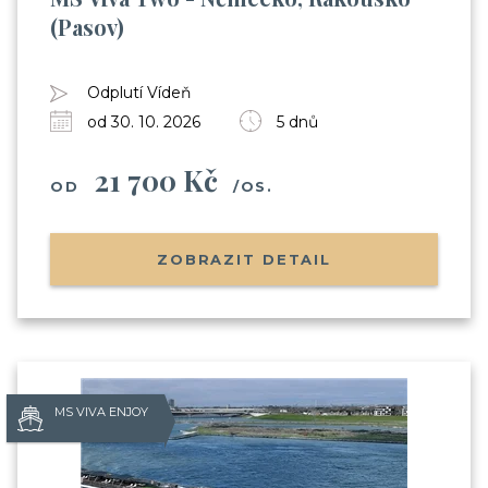
(Pasov)
Odplutí Vídeň
od 30. 10. 2026
5 dnů
21 700 Kč
OD
/OS.
ZOBRAZIT DETAIL
MS VIVA ENJOY