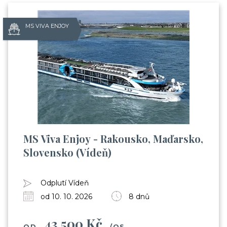
MS VIVA ENJOY
MS Viva Enjoy - Rakousko, Maďarsko,
Slovensko (Vídeň)
Už odcházíte?
Odplutí Vídeň
Zanechte nám svůj email.
od 10. 10. 2026
8 dnů
Zůstaneme v kontaktu a získáte:
43 500 Kč
Balíček videí, kde Vás seznámíme s cestováním
OD
/OS.