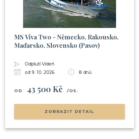
MS Viva Two - Německo, Rakousko,
Maďarsko, Slovensko (Pasov)
Odplutí Vídeň
od 9. 10. 2026
8 dnů
43 500 Kč
OD
/OS.
ZOBRAZIT DETAIL