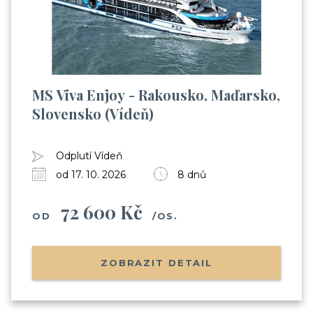
MS Viva Enjoy - Rakousko, Maďarsko,
Slovensko (Vídeň)
Odplutí Vídeň
od 17. 10. 2026
8 dnů
72 600 Kč
OD
/OS.
ZOBRAZIT DETAIL