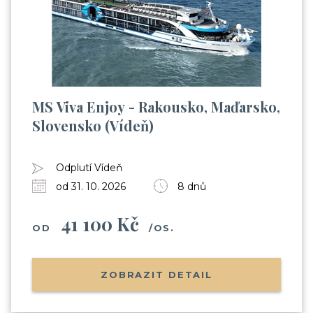
MS Viva Enjoy - Rakousko, Maďarsko,
Slovensko (Vídeň)
Odplutí Vídeň
od 31. 10. 2026
8 dnů
41 100 Kč
OD
/OS.
ZOBRAZIT DETAIL