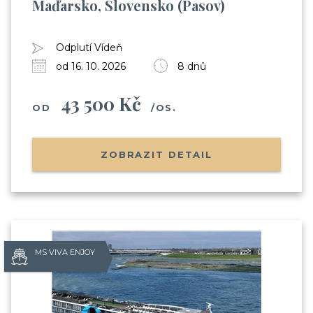
Maďarsko, Slovensko (Pasov)
Odplutí Vídeň
od 16. 10. 2026
8 dnů
43 500 Kč
OD
/OS.
ZOBRAZIT DETAIL
MS VIVA ENJOY