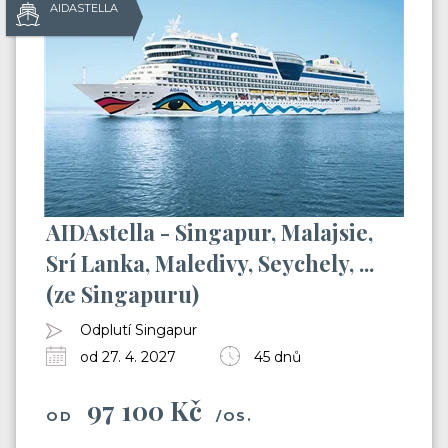
AIDASTELLA
AIDAstella - Singapur, Malajsie,
Srí Lanka, Maledivy, Seychely, ...
(ze Singapuru)
Odplutí Singapur
od 27. 4. 2027
45 dnů
97 100 Kč
OD
/OS.