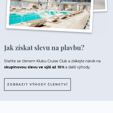
Informace o Skupinových plavbách
Pozvánky na klubové akce Cruise Club
Možnost soutěžit o plavby zdarma
Odesláním souhlasíte se
Jak získat slevu na plavbu?
zpracováním osobních údajů
Staňte se členem Klubu Cruise Club a získejte nárok na
skupinovou slevu ve výši až 10%
a další výhody.
ZOBRAZIT VÝHODY ČLENSTVÍ