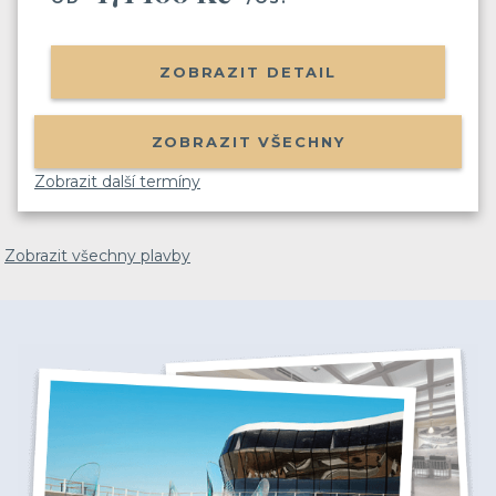
ZOBRAZIT DETAIL
ZOBRAZIT VŠECHNY
Zobrazit další termíny
Zobrazit všechny plavby
Už odcházíte?
Zanechte nám svůj email.
Zůstaneme v kontaktu a získáte:
Balíček videí, kde Vás seznámíme s cestováním
na výletní lodi
(nalodění, jak je to s jídlem, pitím,
zábavou apod.)