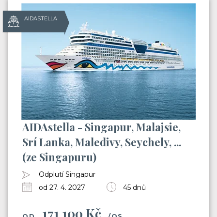
AIDASTELLA
AIDAstella - Singapur, Malajsie,
Srí Lanka, Maledivy, Seychely, ...
(ze Singapuru)
Odplutí Singapur
od 27. 4. 2027
45 dnů
171 100 Kč
OD
/OS.