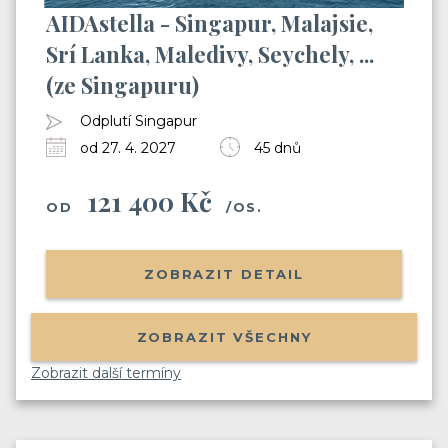
AIDAstella - Singapur, Malajsie,
Srí Lanka, Maledivy, Seychely, ...
(ze Singapuru)
Odplutí Singapur
od 27. 4. 2027
45 dnů
121 400 Kč
OD
/OS.
ZOBRAZIT DETAIL
ZOBRAZIT VŠECHNY
Zobrazit další termíny