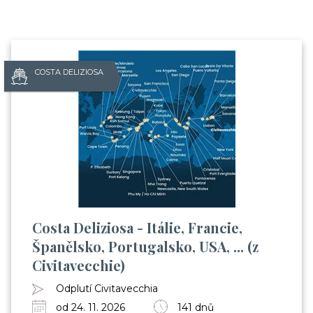
COSTA DELIZIOSA
Costa Deliziosa - Itálie, Francie,
Španělsko, Portugalsko, USA, ... (z
Civitavecchie)
Odplutí Civitavecchia
od 24. 11. 2026
141 dnů