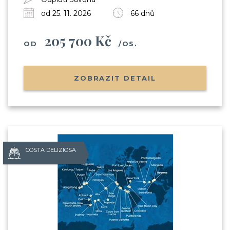
od 25. 11. 2026
66 dnů
Odesláním souhlasíte se
205 700 Kč
zpracováním osobních údajů
OD
/OS.
ZOBRAZIT DETAIL
COSTA DELIZIOSA