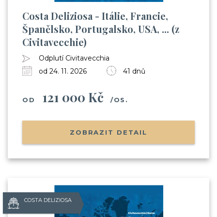
Costa Deliziosa - Itálie, Francie,
Španělsko, Portugalsko, USA, ... (z
Civitavecchie)
Odplutí Civitavecchia
od 24. 11. 2026
41 dnů
121 000 Kč
OD
/OS.
ZOBRAZIT DETAIL
COSTA DELIZIOSA