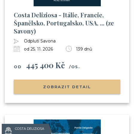
Costa Deliziosa - Itálie, Francie,
Španělsko, Portugalsko, USA, ... (ze
Savony)
Odplutí Savona
od 25. 11. 2026
139 dnů
445 400 Kč
OD
/OS.
ZOBRAZIT DETAIL
COSTA DELIZIOSA