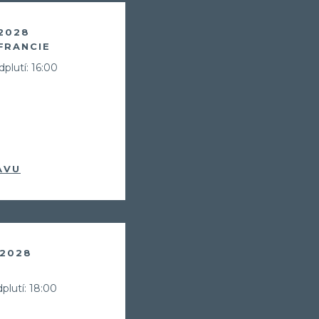
 2028
FRANCIE
plutí: 16:00
AVU
Už odcházíte
 2028
plutí: 18:00
Zanechte nám svůj email.