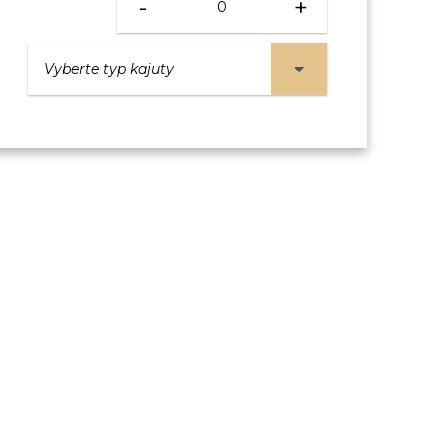
-
+
VNITŘNÍ KAJUTA
Fantastica
23 400 Kč
/ os.
KAJUTA S OKNEM
Fantastica 8-10.patro
28 200 Kč
/ os.
Fantastica 5.patro
28 700 Kč
/ os.