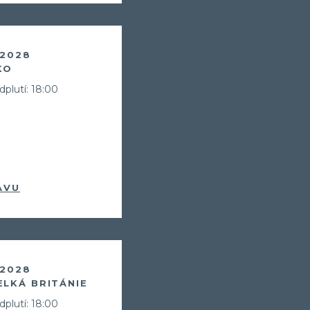
 2028
KO
dplutí: 18:00
AVU
 2028
ELKÁ BRITÁNIE
dplutí: 18:00