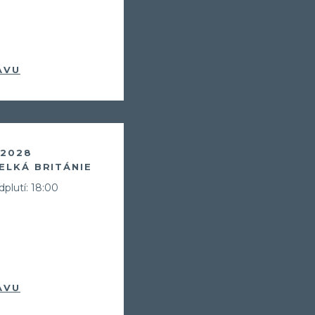
Zůstaneme v kontaktu a získ
Balíček videí, kde Vás seznámím
(nalodění, jak je to s jídlem, pitím,
AVU
Informace o Skupinových plavbác
Pozvánky na klubové akce Cruise 
Možnost soutěžit o plavby zdarma
. 2028
ELKÁ BRITÁNIE
plutí: 18:00
Odesláním souhlasíte se
zpracováním o
AVU