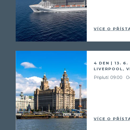
VÍCE O PŘÍST
4 DEN | 13. 6
LIVERPOOL, V
Připlutí: 09:00
Od
VÍCE O PŘÍST