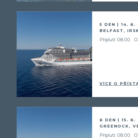
5 DEN | 14. 6.
BELFAST, IRS
Připlutí: 08:00
O
VÍCE O PŘÍST
6 DEN | 15. 6.
GREENOCK, V
Připlutí: 08:00
O