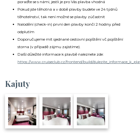
poraďte se s námi, jestli je pro Vás plavba vhodná
Pokud jste těhotná a v době plavby budete ve 24 týdnů
těhotelnství, tak není možné se plavby zúčastnit
Nalodění (check-in) první den plavby končí 2 hodiny před
odplutím
Doporučujeme mít sjednané cestovní pojištění vč.pojištění
storna (v případě zájmu zajistíme).
Další důležité informace k plavbě naleznete zde:
https://www.cruiseclub.cz/frontend/build/dulezite_informace_k_pla
Kajuty