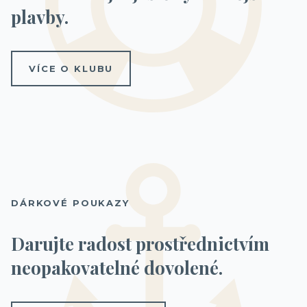
plavby.
VÍCE O KLUBU
KAJUTA S BALKONEM
Fantastica
34 000 Kč
/ os.
Fantastica
35 500 Kč
/ os.
DÁRKOVÉ POUKAZY
Darujte radost prostřednictvím
neopakovatelné dovolené.