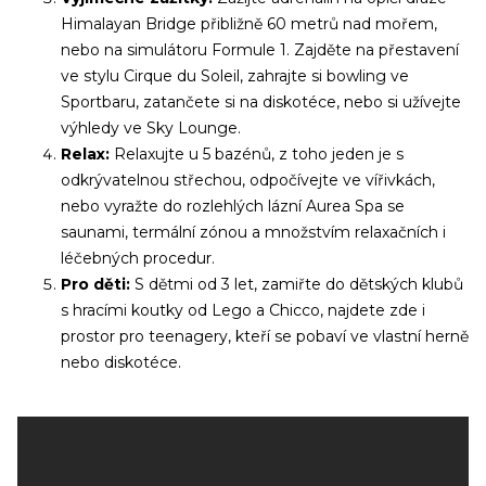
Himalayan Bridge přibližně 60 metrů nad mořem,
nebo na simulátoru Formule 1. Zajděte na přestavení
ve stylu Cirque du Soleil, zahrajte si bowling ve
Sportbaru, zatančete si na diskotéce, nebo si užívejte
výhledy ve Sky Lounge.
Relax:
Relaxujte u 5 bazénů, z toho jeden je s
odkrývatelnou střechou, odpočívejte ve vířivkách,
nebo vyražte do rozlehlých lázní Aurea Spa se
saunami, termální zónou a množstvím relaxačních i
léčebných procedur.
Pro děti:
S dětmi od 3 let, zamiřte do dětských klubů
s hracími koutky od Lego a Chicco, najdete zde i
prostor pro teenagery, kteří se pobaví ve vlastní herně
nebo diskotéce.
Už odcházíte?
Zanechte nám svůj email.
Zůstaneme v kontaktu a získáte: