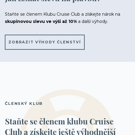
Staňte se členem Klubu Cruise Club a získejte nárok na
skupinovou slevu ve výši až 10%
a další výhody.
ZOBRAZIT VÝHODY ČLENSTVÍ
KAJUTA S OKNEM
Fantastica 8-10.patro
29 200 Kč
/ os.
Fantastica 5.patro
29 700 Kč
/ os.
ČLENSKÝ KLUB
Staňte se členem klubu Cruise
Club a získejte ještě výhodnější