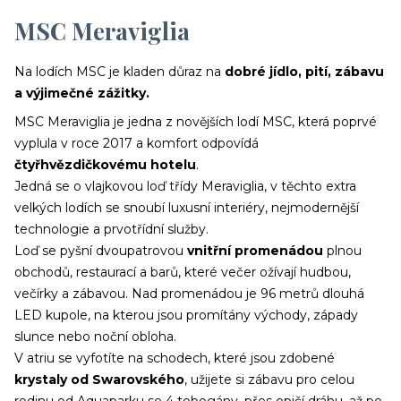
MSC Meraviglia
Na lodích MSC je kladen důraz na
dobré jídlo, pití, zábavu
a výjimečné zážitky.​
MSC Meraviglia je jedna z novějších lodí MSC, která poprvé
vyplula v roce 2017 a komfort odpovídá
čtyřhvězdičkovému hotelu
.
Jedná se o vlajkovou loď třídy Meraviglia, v těchto extra
velkých lodích se snoubí luxusní interiéry, nejmodernější
technologie a prvotřídní služby.
Loď se pyšní dvoupatrovou
vnitřní promenádou
plnou
obchodů, restaurací a barů, které večer ožívají hudbou,
večírky a zábavou. Nad promenádou je 96 metrů dlouhá
LED kupole, na kterou jsou promítány východy, západy
slunce nebo noční obloha.
V atriu se vyfotíte na schodech, které jsou zdobené
krystaly od Swarovského
, užijete si zábavu pro celou
rodinu od Aquaparku se 4 tobogány, přes opičí dráhu, až po