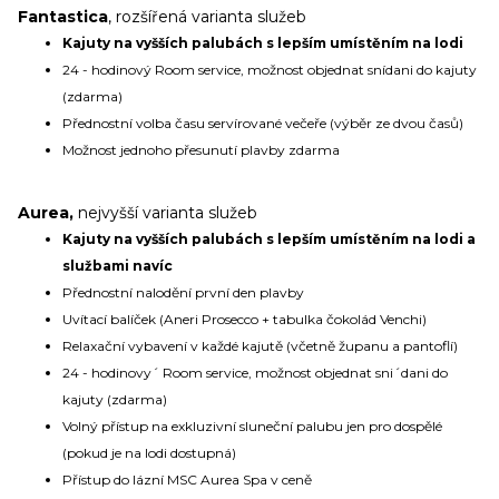
Fantastica
, rozšířená varianta služeb
Kajuty na vyšších palubách s lepším umístěním na lodi
24 - hodinový Room service, možnost objednat snídani do kajuty
(zdarma)
Přednostní volba času servírované večeře (výběr ze dvou časů)
Možnost jednoho přesunutí plavby zdarma
Aurea,
nejvyšší varianta služeb
Kajuty na vyšších palubách s lepším umístěním na lodi a
službami navíc
Přednostní nalodění první den plavby
Uvítací balíček (Aneri Prosecco + tabulka čokolád Venchi)
Relaxační vybavení v každé kajutě (včetně županu a pantoflí)
24 - hodinovy´ Room service, možnost objednat sni´dani do
kajuty (zdarma)
Volný přístup na exkluzivní sluneční palubu jen pro dospělé
(pokud je na lodi dostupná)
Přístup do lázní MSC Aurea Spa v ceně