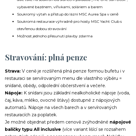
vybavené bazénem, vířivkami, soláriem a barem
Soukromý výtah a přístup do lázní MSC Aurea Spa v ceně
Soukromá restaurace výhradně pro hosty MSC Yacht Club s
otevřenou dobou stravování
Možnost jednoho přesunutí plavby zdarma
Stravování: plná penze
Strava:
V ceně je rozšířená plná penze formou bufetu i v
restauraci se servírovaným menu dle vlastního výběru =
snídaně, obědy, odpolední občerstvení a večeře.
Nápoje:
K snídani jsou základní nealkoholické nápoje (voda,
čaj, káva, mléko, ovocné šťávy) dostupné z nápojových
automatů. Nápoje na všech barech a v servírovaných
restauracích za poplatek.
Je možné objednat předem cenově zvýhodněné
nápojové
balíčky typu All inclusive
(více variant lišící se rozsahem