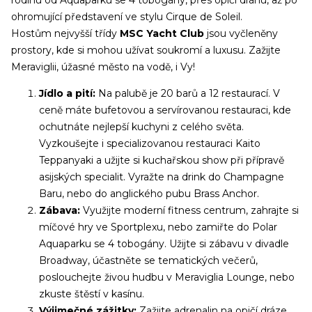
ohromující představení ve stylu Cirque de Soleil.
Hostům nejvyšší třídy
MSC Yacht Club
jsou vyčleněny
prostory, kde si mohou užívat soukromí a luxusu. Zažijte
Meraviglii, úžasné město na vodě, i Vy!
Jídlo a pití:
Na palubě je 20 barů a 12 restaurací. V
ceně máte bufetovou a servírovanou restauraci, kde
ochutnáte nejlepší kuchyni z celého světa.
Vyzkoušejte i specializovanou restauraci Kaito
Teppanyaki a užijte si kuchařskou show při přípravě
asijských specialit. Vyražte na drink do Champagne
Baru, nebo do anglického pubu Brass Anchor.
Zábava:
Využijte moderní fitness centrum, zahrajte si
míčové hry ve Sportplexu, nebo zamiřte do Polar
Aquaparku se 4 tobogány. Užijte si zábavu v divadle
Broadway, účastněte se tematických večerů,
poslouchejte živou hudbu v Meraviglia Lounge, nebo
zkuste štěstí v kasínu.
Výjimečné zážitky:
Zažijte adrenalin na opičí dráze