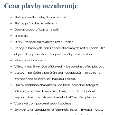
Cena plavby nezahrnuje
Služby českého delegáta na palubě
Služby průvodce na výletech
Dopravu do/z přístavu nalodění
Transfery
Stravu ve specializovaných restauracích
Nápoje z barových lístků a specializovaných restauracích - lze
objednat zvýhodněné nápojové balíčky před plavbou
Nákupy v obchodech
Výlety v navštívených přístavech - lze objednat před plavbou
Cestovní pojištění a pojištění stornopoplatků - lze objednat
zvýhodněné pojištění při nákupu zájezdu
Služby osobního charakteru (Wellness, prádelna, fotograf,
internet, kadeřník, kosmetika, lékař, atd.) - lze objednat
zvýhodněné internetové i lázeňské balíčky před plavbou
Víza a vstupní povolení, jsou-li potřeba
Servisní taxa (spropitné): Středomoří, Severní Evropa, Perský