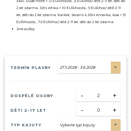
záliv, Rudé moře = 12 EUR/noc/os., 6 EUR/noc/ dítě 2-11 let, děti do
2 let zdarma. Jižní Afrika = 10 EUR/noc/os., 5 EUR/noc/ dítě 2-11
let, děti do 2 let zdarma. Karibik, Severní a Jižní Amerika, Asie = 15
EUR/noc/os., 7,5 EUR/noc/ dítě 2-11 let, děti do 2 let zdarma
Jiné služby
TERMÍN PLAVBY
-
+
DOSPĚLÉ OSOBY
-
+
DĚTI 2-17 LET
TYP KAJUTY