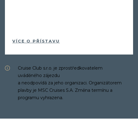
VÍCE O PŘÍSTAVU
Cruise Club s.r.o. je zprostředkovatelem
uváděného zájezdu
a neodpovídá za jeho organizaci. Organizátorem
plavby je MSC Cruises S.A. Změna termínu a
programu vyhrazena.