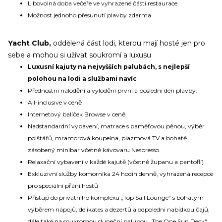
Libovolná doba večeře ve vyhrazené části restaurace
Možnost jednoho přesunutí plavby zdarma
Yacht Club,
oddělená část lodi, kterou mají hosté jen pro
sebe a mohou si užívat soukromí a luxusu
Luxusní kajuty na nejvyšších palubách, s nejlepší
polohou na lodi a službami navíc
Přednostní nalodění a vylodění první a poslední den plavby.
All-inclusive v ceně
Internetový balíček Browse v ceně
Nadstandardní vybavení, matrace s paměťovou pěnou, výběr
polštářů, mramorová koupelna, plazmová TV a bohatě
zásobený minibar včetně kávovaru Nespresso.
Relaxační vybavení v každé kajutě (včetně županu a pantoflí)
Exkluzivní služby komorníka 24 hodin denně, vyhrazená recepce
pro speciální přání hostů
Přístup do privátního komplexu „Top Sail Lounge“ s bohatým
výběrem nápojů, delikates a dezertů a odpolední nabídkou čajů,
dále také na soukromou sluneční palubou „The One Sun Deck“,