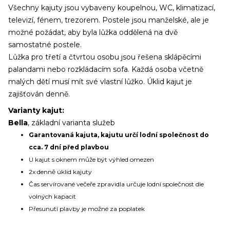
Všechny kajuty jsou vybaveny koupelnou, WC, klimatizací,
televizí, fénem, trezorem. Postele jsou manželské, ale je
možné požádat, aby byla lůžka oddělená na dvě
samostatné postele.
Lůžka pro třetí a čtvrtou osobu jsou řešena sklápěcími
palandami nebo rozkládacím sofa. Každá osoba včetně
malých dětí musí mít své vlastní lůžko. Úklid kajut je
zajišťován denně.
Varianty kajut:
Bella
, základní varianta služeb
Garantovaná kajuta, kajutu určí lodní společnost do
cca. 7 dní před plavbou
U kajut s oknem může být výhled omezen
2x denně úklid kajuty
Čas servírované večeře zpravidla určuje lodní společnost dle
volných kapacit
Přesunutí plavby je možné za poplatek