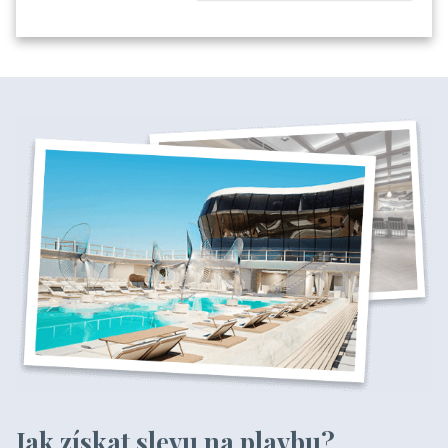
VNITŘNÍ KAJUTA
Fantastica
24 400 Kč
/ os.
Jak získat slevu na plavbu?