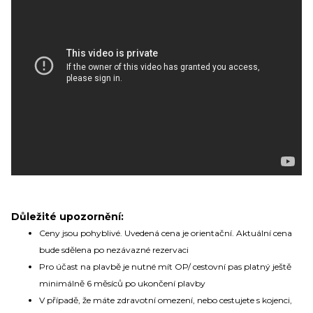
Balíček videí, kde Vás seznámíme s cestováním
na výletní lodi
(nalodění, jak je to s jídlem, pitím,
zábavou apod.)
Informace o Skupinových plavbách
Pozvánky na klubové akce Cruise Club
Možnost soutěžit o plavby zdarma
Odesláním souhlasíte se
zpracováním osobních údajů
Důležité upozornění:
Ceny jsou pohyblivé. Uvedená cena je orientační. Aktuální cena
bude sdělena po nezávazné rezervaci
Pro účast na plavbě je nutné mít OP/ cestovní pas platný ještě
minimálně 6 měsíců po ukončení plavby
V případě, že máte zdravotní omezení, nebo cestujete s kojenci,