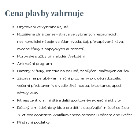
Cena plavby zahrnuje
Ubytování ve vybrané kajutě
Rozšířená plná penze - strava ve vybraných restauracích,
nealkoholické nápoje k snídani (voda, čaj, překapávaná káva,
ovocné šťávy z nápojových automatů)
Portýrské služby při nalodění/vylodění
Animační program
Bazény, vířivky, lehátka na palubě, zapůjčení plážových osušek
Zábava na palubě - animační programy pro děti i dospělé,
večerní představení v divadle, živá hudba, lekce tance, apod.,
dětský klub
Fitness centrum, hřiště a další sportovně-rekreační aktivity
Dětský a mládežnický klub pro děti a dospívající mládež od 2 do
17 let pod dohledem kvalifikovaného personálu během dne i večer
Přístavní poplatky