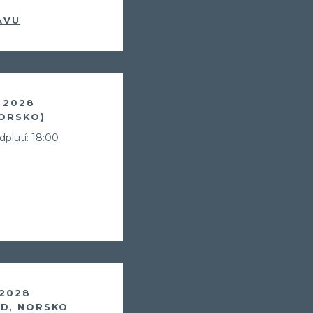
Zůstaneme v kontaktu a získ
AVU
Balíček videí, kde Vás seznámím
(nalodění, jak je to s jídlem, pitím,
Informace o Skupinových plavbác
Pozvánky na klubové akce Cruise 
. 2028
NORSKO)
Možnost soutěžit o plavby zdarma
dplutí: 18:00
Odesláním souhlasíte se
zpracováním o
 2028
D, NORSKO