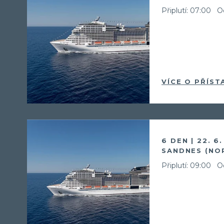
Připlutí: 07:00
Od
VÍCE O PŘÍST
6 DEN | 22. 6
SANDNES (NO
Připlutí: 09:00
Od