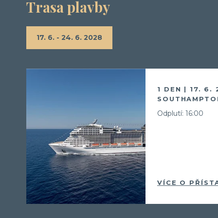
Trasa plavby
17. 6. - 24. 6. 2028
1 DEN | 17. 6.
SOUTHAMPTON
Odplutí: 16:00
VÍCE O PŘÍST