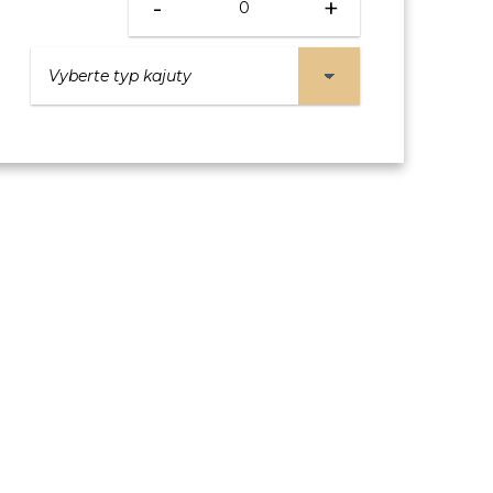
-
+
VNITŘNÍ KAJUTA
Fantastica
23 500 Kč
/ os.
KAJUTA S OKNEM
Fantastica 8-10.patro
28 300 Kč
/ os.
Fantastica 5.patro
28 800 Kč
/ os.