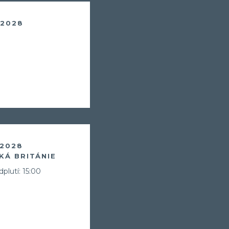
. 2028
 2028
KÁ BRITÁNIE
Už odcházíte
plutí: 15:00
Zanechte nám svůj email.