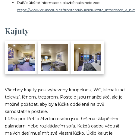
Další důležité informace k plavbě naleznete zde:
https://www.cruiseclub.cz/frontend/build/dulezite_informace_k_pla
Kajuty
Všechny kajuty jsou vybaveny koupelnou, WC, klimatizací,
televizí, fénem, trezorem. Postele jsou manželské, ale je
možné požádat, aby byla lůžka oddělená na dvě
samostatné postele.
Lůžka pro třetí a čtvrtou osobu jsou řešena sklápěcími
palandami nebo rozkládacím sofa. Každá osoba včetně
malých dětí musí mít své vlastní lůžko. Úklid kajut je