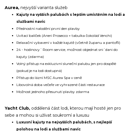
Aurea,
nejvyšší varianta služeb
Kajuty na vyšších palubách s lepším umístěním na lodi a
službami navíc
Přednostní nalodění první den plavby
Uvítací balíček (Aneri Prosecco + tabulka čokolád Venchi)
Relaxační vybavení v každé kajutě (včetně županu a pantoflí)
24 - hodinovy´ Room service, možnost objednat sni´dani do
kajuty (zdarma)
Volný přístup na exkluzivní sluneční palubu jen pro dospělé
(pokud je na lodi dostupná)
Přístup do lázní MSC Aurea Spa v ceně
Libovolná doba večeře ve vyhrazené části restaurace
Možnost jednoho přesunutí plavby zdarma
Yacht Club,
oddělená část lodi, kterou mají hosté jen pro
sebe a mohou si užívat soukromí a luxusu
Luxusní kajuty na nejvyšších palubách, s nejlepší
polohou na lodi a službami navíc