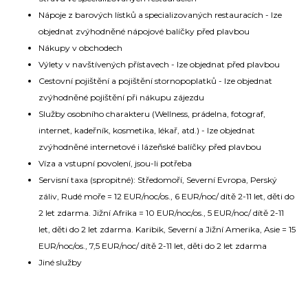
Nápoje z barových lístků a specializovaných restauracích - lze
objednat zvýhodněné nápojové balíčky před plavbou
Nákupy v obchodech
Výlety v navštívených přístavech - lze objednat před plavbou
Cestovní pojištění a pojištění stornopoplatků - lze objednat
zvýhodněné pojištění při nákupu zájezdu
Služby osobního charakteru (Wellness, prádelna, fotograf,
internet, kadeřník, kosmetika, lékař, atd.) - lze objednat
zvýhodněné internetové i lázeňské balíčky před plavbou
Víza a vstupní povolení, jsou-li potřeba
Servisní taxa (spropitné): Středomoří, Severní Evropa, Perský
záliv, Rudé moře = 12 EUR/noc/os., 6 EUR/noc/ dítě 2-11 let, děti do
2 let zdarma. Jižní Afrika = 10 EUR/noc/os., 5 EUR/noc/ dítě 2-11
let, děti do 2 let zdarma. Karibik, Severní a Jižní Amerika, Asie = 15
EUR/noc/os., 7,5 EUR/noc/ dítě 2-11 let, děti do 2 let zdarma
Jiné služby