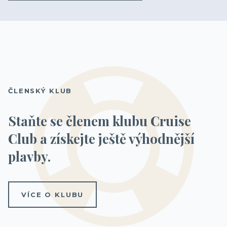
KAJUTA S OKNEM
Bella
13 800 Kč
/ os.
ČLENSKÝ KLUB
Fantastica 5-9. patro
13 800 Kč
/ os.
9-11 patro
38 000 Kč
/ os.
Staňte se členem klubu Cruise
Club a získejte ještě výhodnější
plavby.
VÍCE O KLUBU