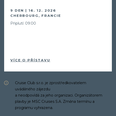
9 DEN | 16. 12. 2026
CHERBOURG, FRANCIE
Připlutí: 09:00
VÍCE O PŘÍSTAVU
Cruise Club s.r.o. je zprostředkovatelem
uváděného zájezdu
a neodpovídá za jeho organizaci. Organizátorem
plavby je MSC Cruises S.A. Změna termínu a
programu vyhrazena.