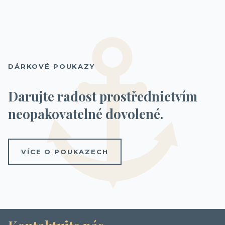
KAJUTA S BALKONEM
Bella
13 800 Kč
/ os.
DÁRKOVÉ POUKAZY
Fantastica
(Vyprodáno)
Fantastica
19 300 Kč
/ os.
Darujte radost prostřednictvím
neopakovatelné dovolené.
VÍCE O POUKAZECH