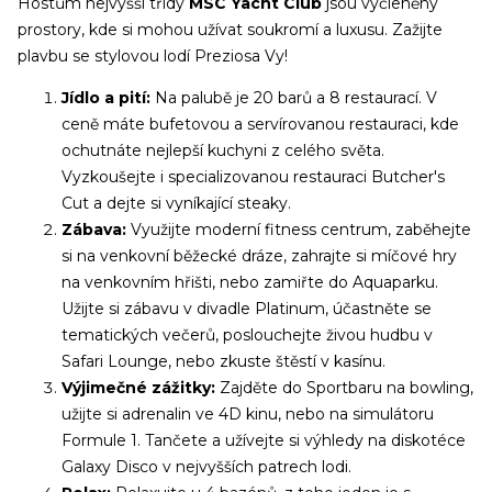
Hostům nejvyšší třídy
MSC Yacht Club
jsou vyčleněny
prostory, kde si mohou užívat soukromí a luxusu. Zažijte
plavbu se stylovou lodí Preziosa Vy!
Jídlo a pití:
Na palubě je 20 barů a 8 restaurací. V
ceně máte bufetovou a servírovanou restauraci, kde
ochutnáte nejlepší kuchyni z celého světa.
Vyzkoušejte i specializovanou restauraci Butcher's
Cut a dejte si vyníkající steaky.
Zábava:
Využijte moderní fitness centrum, zaběhejte
si na venkovní běžecké dráze, zahrajte si míčové hry
na venkovním hřišti, nebo zamiřte do Aquaparku.
Užijte si zábavu v divadle Platinum, účastněte se
tematických večerů, poslouchejte živou hudbu v
Safari Lounge, nebo zkuste štěstí v kasínu.
Výjimečné zážitky:
Zajděte do Sportbaru na bowling,
užijte si adrenalin ve 4D kinu, nebo na simulátoru
Formule 1. Tančete a užívejte si výhledy na diskotéce
Galaxy Disco v nejvyšších patrech lodi.