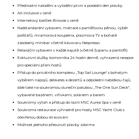
Přednostní nalodění a vylodění první a poslední den plavby.
All-inclusive v ceně
Internetový balíček Browse v ceně
Nadstandardní vybavení, matrace s paměťovou pěnou, výběr
polštářů, mramorová koupelna, plazmová TV a bohatě
zásobený minibar včetně kávovaru Nespresso.
Relaxační vybavení v každé kajutě (včetně županu a pantoflí)
Exkluzivní služby komorníka 24 hodin denně, vyhrazená recepce
pro speciální přání hostů
Přístup do privátního komplexu „Top Sail Lounge“ s bohatým
výběrem nápojů, delikates a dezertů a odpolední nabídkou čajů,
dále také na soukromou sluneční palubou „The One Sun Deck“,
vybavené bazénem, vířivkami, soláriem a barem
Soukromý výtah a přístup do lázní MSC Aurea Spa v ceně
Soukromá restaurace výhradně pro hosty MSC Yacht Club s
otevřenou dobou stravování
Možnost jednoho přesunutí plavby zdarma