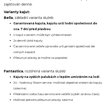
zajišťován denně.
Varianty kajut:
Bella
, základní varianta služeb
Garantovaná kajuta, kajutu určí lodní společnost do
cca. 7 dní před plavbou
U kajut s oknem může být výhled omezen
2x denně úklid kajuty
Čas servírované večeře zpravidla určuje lodní společnost dle
volných kapacit
Přesunutí plavby je možné za poplatek
Fantastica
, rozšířená varianta služeb
Kajuty na vyšších palubách s lepším umístěním na lodi
24 - hodinový Room service, možnost objednat snídani do kajuty
(zdarma)
Přednostní volba času servírované večeře (výběr ze dvou časů)
Možnost jednoho přesunutí plavby zdarma