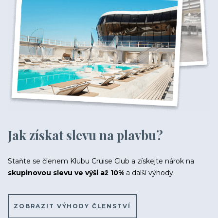
VNITŘNÍ KAJUTA
Bella
11 100 Kč
/ os.
Fantastica
11 600 Kč
/ os.
Fantastica
12 300 Kč
/ os.
Jak získat slevu na plavbu?
Staňte se členem Klubu Cruise Club a získejte nárok na
skupinovou slevu ve výši až 10%
a další výhody.
ZOBRAZIT VÝHODY ČLENSTVÍ