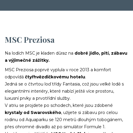
MSC Preziosa
Na lodích MSC je kladen důraz na
dobré jídlo, pití, zábavu
a výjimečné zážitky.​
MSC Preziosa poprvé vyplula v roce 2013 a komfort
odpovídá
čtyřhvězdičkovému hotelu
.
Jedná se o čtvrtou loď třídy Fantasia, což jsou velké lodě s
elegantními interiéry, které nabízí ještě více prostoru,
luxusní prvky a prvotřídní služby.
V atriu se projdete po schodech, které jsou zdobené
krystaly od Swarovského
, užijete si zábavu pro celou
rodinu od Aquaparku se 120 metrů dlouhým tobogánem,
přes ohromné divadlo až po simulátor Formule 1.