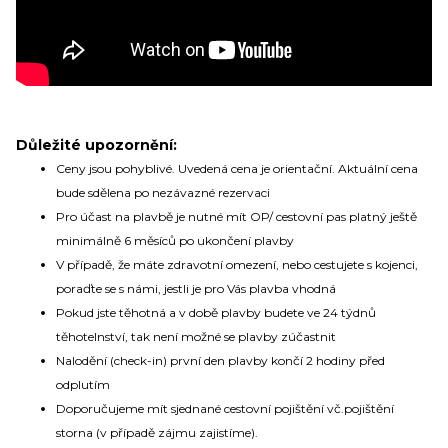
Důležité upozornění:
Ceny jsou pohyblivé. Uvedená cena je orientační. Aktuální cena
bude sdělena po nezávazné rezervaci
Pro účast na plavbě je nutné mít OP/ cestovní pas platný ještě
minimálně 6 měsíců po ukončení plavby
V případě, že máte zdravotní omezení, nebo cestujete s kojenci,
poraďte se s námi, jestli je pro Vás plavba vhodná
Pokud jste těhotná a v době plavby budete ve 24 týdnů
těhotelnství, tak není možné se plavby zúčastnit
Nalodění (check-in) první den plavby končí 2 hodiny před
odplutím
Doporučujeme mít sjednané cestovní pojištění vč.pojištění
storna (v případě zájmu zajistíme).