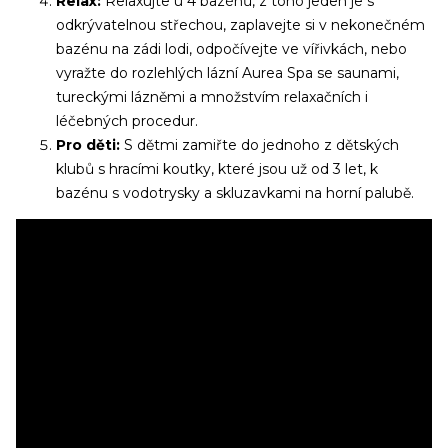
Relax:
Relaxujte u 4 bazénů, z toho jeden je s
odkrývatelnou střechou, zaplavejte si v nekonečném
bazénu na zádi lodi, odpočívejte ve vířivkách, nebo
Už odcházíte?
vyražte do rozlehlých lázní Aurea Spa se saunami,
tureckými lázněmi a množstvím relaxačních i
Zanechte nám svůj email.
léčebných procedur.
Zůstaneme v kontaktu a získáte:
Pro děti:
S dětmi zamiřte do jednoho z dětských
klubů s hracími koutky, které jsou už od 3 let, k
Balíček videí, kde Vás seznámíme s cestováním
bazénu s vodotrysky a skluzavkami na horní palubě.
na výletní lodi
(nalodění, jak je to s jídlem, pitím,
zábavou apod.)
Informace o Skupinových plavbách
Pozvánky na klubové akce Cruise Club
Možnost soutěžit o plavby zdarma
Odesláním souhlasíte se
zpracováním osobních údajů