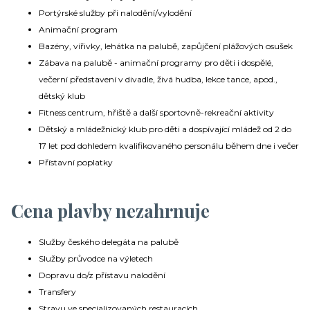
Portýrské služby při nalodění/vylodění
Animační program
Bazény, vířivky, lehátka na palubě, zapůjčení plážových osušek
Zábava na palubě - animační programy pro děti i dospělé,
večerní představení v divadle, živá hudba, lekce tance, apod.,
dětský klub
Fitness centrum, hřiště a další sportovně-rekreační aktivity
Dětský a mládežnický klub pro děti a dospívající mládež od 2 do
17 let pod dohledem kvalifikovaného personálu během dne i večer
Přístavní poplatky
Cena plavby nezahrnuje
Služby českého delegáta na palubě
Služby průvodce na výletech
Dopravu do/z přístavu nalodění
Transfery
Stravu ve specializovaných restauracích